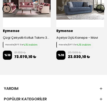
Eymense
Eymense
Çizgi Çekyatlı Koltuk Takımı 3+3+1+1 - Pembe
Açelya Üçlü Kanepe - Mavi
%15 indirim
%15 indirim
Havale/EFT ile
Havale/EFT ile
81.189 ₺
25.589 ₺
%
10
%
10
73.070,10 ₺
23.030,10 ₺
YARDIM
POPÜLER KATEGORİLER