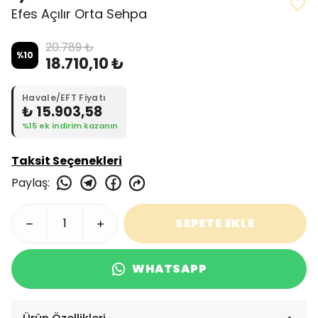
Efes Açılır Orta Sehpa
20.789 ₺
%
10
18.710,10 ₺
Havale/EFT Fiyatı
₺ 15.903,58
%15 ek indirim kazanın
Taksit Seçenekleri
Paylaş
:
SEPETE EKLE
WHATSAPP