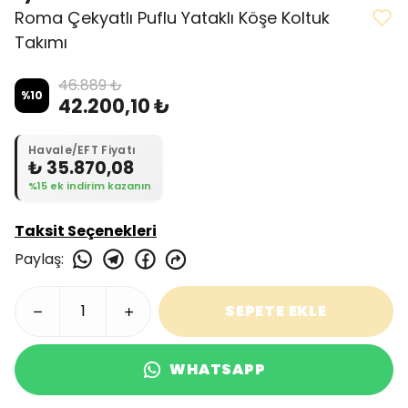
Roma Çekyatlı Puflu Yataklı Köşe Koltuk
Takımı
46.889 ₺
%
10
42.200,10 ₺
Havale/EFT Fiyatı
₺ 35.870,08
%15 ek indirim kazanın
Taksit Seçenekleri
Paylaş
:
SEPETE EKLE
WHATSAPP