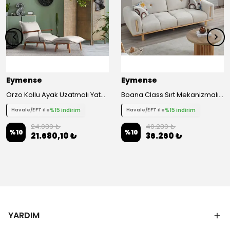
Eymense
Eymense
Orzo Kollu Ayak Uzatmalı Yataklı Berjer - Beyaz
Boana Class Sırt Mekanizmalı Üçlü Koltuk Kanepe - Gri
%15 indirim
%15 indirim
Havale/EFT ile
Havale/EFT ile
24.089 ₺
40.289 ₺
%
10
%
10
21.680,10 ₺
36.260 ₺
YARDIM