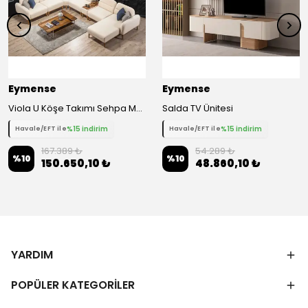
Eymense
Eymense
Viola U Köşe Takımı Sehpa Modüllü
Salda TV Ünitesi
%15 indirim
%15 indirim
Havale/EFT ile
Havale/EFT ile
167.389 ₺
54.289 ₺
%
10
%
10
150.650,10 ₺
48.860,10 ₺
YARDIM
POPÜLER KATEGORİLER