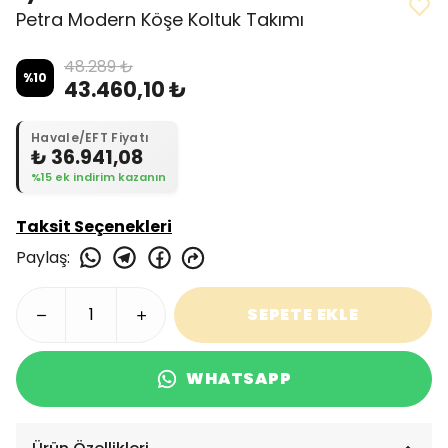
Petra Modern Köşe Koltuk Takımı
48.289 ₺
%
10
43.460,10 ₺
Havale/EFT Fiyatı
₺ 36.941,08
%15 ek indirim kazanın
Taksit Seçenekleri
Paylaş
:
SEPETE EKLE
WHATSAPP