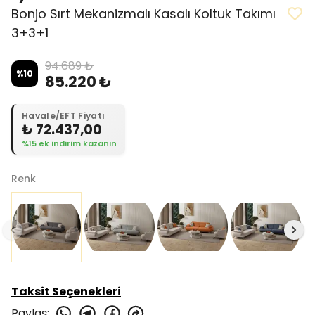
Bonjo Sırt Mekanizmalı Kasalı Koltuk Takımı
3+3+1
94.689 ₺
%
10
85.220 ₺
Havale/EFT Fiyatı
₺ 72.437,00
%15 ek indirim kazanın
Renk
Taksit Seçenekleri
Paylaş
: