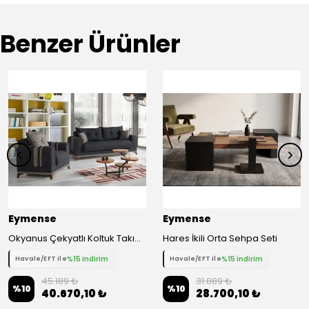
Benzer Ürünler
Eymense
Eymense
Okyanus Çekyatlı Koltuk Takımı 3 1 - Gri
Hares İkili Orta Sehpa Seti
%15 indirim
%15 indirim
Havale/EFT ile
Havale/EFT ile
45.189 ₺
31.889 ₺
%
10
%
10
40.670,10 ₺
28.700,10 ₺