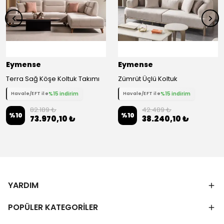
Eymense
Eymense
Terra Sağ Köşe Koltuk Takımı
Zümrüt Üçlü Koltuk
%15 indirim
%15 indirim
Havale/EFT ile
Havale/EFT ile
82.189 ₺
42.489 ₺
%
10
%
10
73.970,10 ₺
38.240,10 ₺
YARDIM
POPÜLER KATEGORİLER