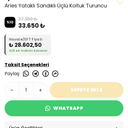
Aries Yataklı Sandıklı Üçlü Koltuk Turuncu
37.389 ₺
%
10
33.650 ₺
Havale/EFT Fiyatı
₺ 28.602,50
%15 ek indirim kazanın
Taksit Seçenekleri
Paylaş
:
SEPETE EKLE
WHATSAPP