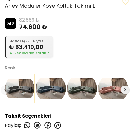
Aries Modüler Köşe Koltuk Takımı L
82.889 ₺
%
10
74.600 ₺
Havale/EFT Fiyatı
₺ 63.410,00
%15 ek indirim kazanın
Renk
Taksit Seçenekleri
Paylaş
: