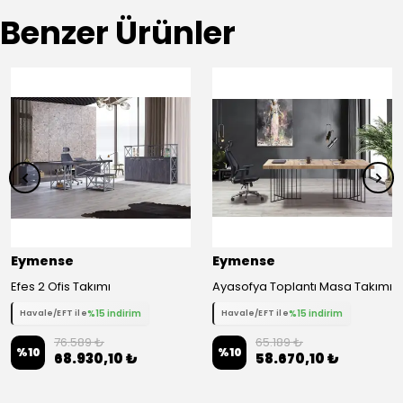
Benzer Ürünler
Eymense
Eymense
Efes 2 Ofis Takımı
Ayasofya Toplantı Masa Takımı
%15 indirim
%15 indirim
Havale/EFT ile
Havale/EFT ile
76.589 ₺
65.189 ₺
%
10
%
10
68.930,10 ₺
58.670,10 ₺