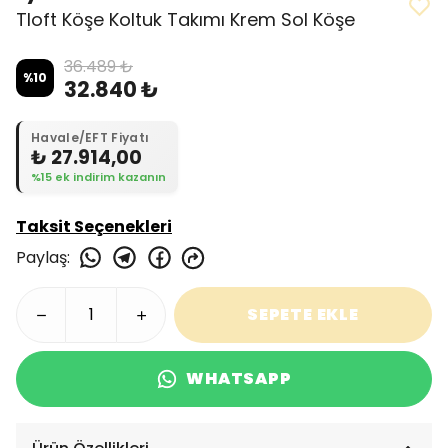
Tloft Köşe Koltuk Takımı Krem Sol Köşe
36.489 ₺
%
10
32.840 ₺
Havale/EFT Fiyatı
₺ 27.914,00
%15 ek indirim kazanın
Taksit Seçenekleri
Paylaş
:
SEPETE EKLE
WHATSAPP