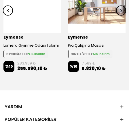
Eymense
Eymense
Lumera Giyinme Odası Takımı
Pia Çalışma Masası
%15 indirim
%15 indirim
Havale/EFT ile
Havale/EFT ile
283.989 ₺
7.589 ₺
%
10
%
10
255.590,10 ₺
6.830,10 ₺
YARDIM
POPÜLER KATEGORİLER