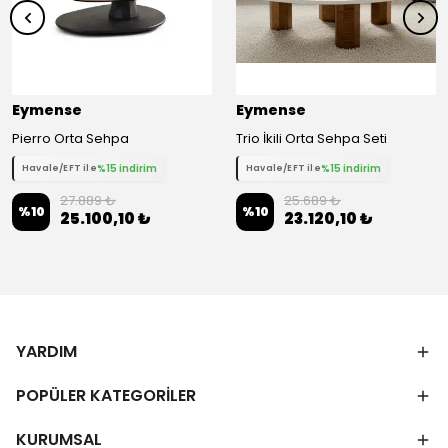
Eymense
Eymense
Pierro Orta Sehpa
Trio İkili Orta Sehpa Seti
%15 indirim
%15 indirim
Havale/EFT ile
Havale/EFT ile
27.889 ₺
25.689 ₺
%
10
%
10
25.100,10 ₺
23.120,10 ₺
YARDIM
POPÜLER KATEGORİLER
KURUMSAL