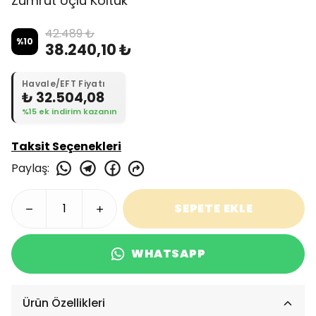
Zümrüt Üçlü Koltuk
42.489 ₺
%
10
38.240,10 ₺
Havale/EFT Fiyatı
₺ 32.504,08
%15 ek indirim kazanın
Taksit Seçenekleri
Paylaş
:
SEPETE EKLE
WHATSAPP
Ürün Özellikleri