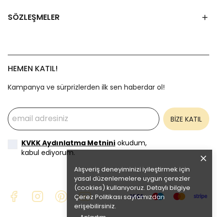
SÖZLEŞMELER
HEMEN KATIL!
Kampanya ve sürprizlerden ilk sen haberdar ol!
BİZE KATIL
KVKK Aydınlatma Metnini
okudum,
kabul ediyorum.
Alışveriş deneyiminizi iyileştirmek için
yasal düzenlemelere uygun çerezler
(cookies) kullanıyoruz. Detaylı bilgiye
Çerez Politikası
sayfamızdan
erişebilirsiniz.