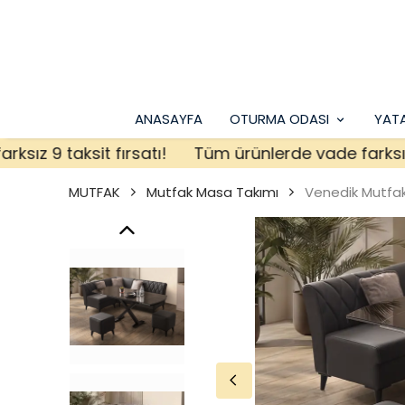
ANASAYFA
OTURMA ODASI
YAT
 9 taksit fırsatı!
Tüm ürünlerde vade farksız 9 ta
MUTFAK
Mutfak Masa Takımı
Venedik Mutfak