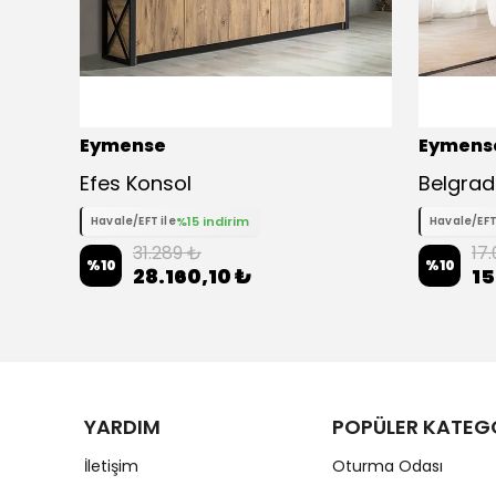
Eymense
Eymens
Boana Class Sırt Mekanizmalı Üçlü Koltuk Kanepe
Efes Konsol
Belgrad 
%15 indirim
Havale/EFT ile
Havale/EFT
31.289 ₺
17
%
10
%
10
28.160,10 ₺
15
YARDIM
POPÜLER KATEG
İletişim
Oturma Odası