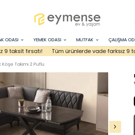
AK ODASI
YEMEK ODASI
MUTFAK
ÇALIŞMA OD
ksit fırsatı!
Tüm ürünlerde vade farksız 9 taksit 
 Köşe Takımı 2 Puflu