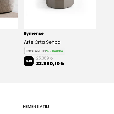
Eymense
Eyme
Arte Orta Sehpa
Focus
%15 indirim
Havale/EFT ile
Havale
25.389 ₺
%
10
%
10
22.850,10 ₺
HEMEN KATIL!