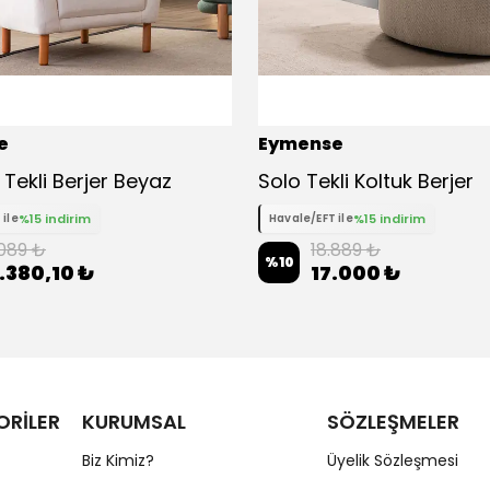
e
Eymense
Tekli Berjer Beyaz
Solo Tekli Koltuk Berjer
%15 indirim
%15 indirim
 ile
Havale/EFT ile
.089 ₺
18.889 ₺
%
10
.380,10 ₺
17.000 ₺
ORİLER
KURUMSAL
SÖZLEŞMELER
Biz Kimiz?
Üyelik Sözleşmesi