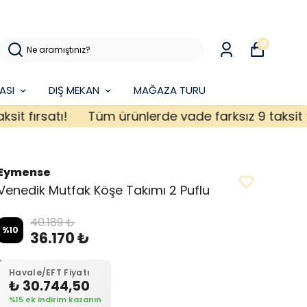
0
ASI
DIŞ MEKAN
MAĞAZA TURU
fırsatı!
Tüm ürünlerde vade farksız 9 taksit fırsa
Eymense
Venedik Mutfak Köşe Takımı 2 Puflu
40.189 ₺
%
10
36.170 ₺
Havale/EFT Fiyatı
₺ 30.744,50
%15 ek indirim kazanın