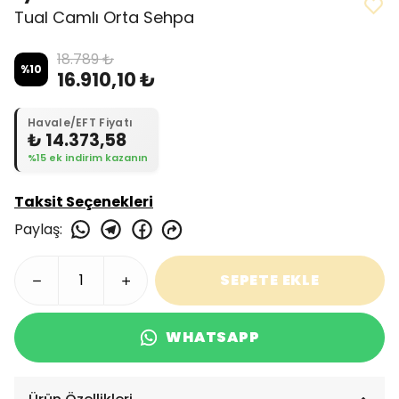
Tual Camlı Orta Sehpa
18.789 ₺
%
10
16.910,10 ₺
Havale/EFT Fiyatı
₺ 14.373,58
%15 ek indirim kazanın
Taksit Seçenekleri
Paylaş
:
SEPETE EKLE
WHATSAPP