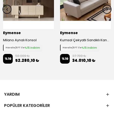
Eymense
Eymense
Milano Aynalı Konsol
Kumsal Çekyatlı Sandıklı Kanepe Üçlü Koltuk
%15 indirim
%15 indirim
Havale/EFT ile
Havale/EFT ile
58.089 ₺
37.789 ₺
%
10
%
10
52.280,10 ₺
34.010,10 ₺
YARDIM
POPÜLER KATEGORİLER