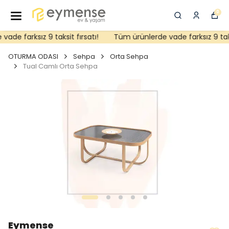
0
de farksız 9 taksit fırsatı!
Tüm ürünlerde vade farksız 9 taksit
OTURMA ODASI
Sehpa
Orta Sehpa
Tual Camlı Orta Sehpa
Eymense