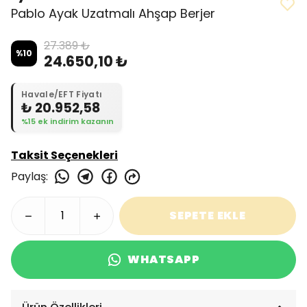
Pablo Ayak Uzatmalı Ahşap Berjer
27.389 ₺
%
10
24.650,10 ₺
Havale/EFT Fiyatı
₺ 20.952,58
%15 ek indirim kazanın
Taksit Seçenekleri
Paylaş
:
SEPETE EKLE
WHATSAPP