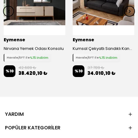
Eymense
Eymense
Nirvana Yemek Odası Konsolu
Kumsal Çekyatlı Sandıklı Kanepe Üçlü Koltuk
%15 indirim
%15 indirim
Havale/EFT ile
Havale/EFT ile
42.689 ₺
37.789 ₺
%
10
%
10
38.420,10 ₺
34.010,10 ₺
YARDIM
POPÜLER KATEGORİLER