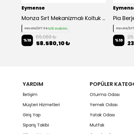
Eymense
Eymens
yaz
Monza Sırt Mekanizmalı Koltuk Takımı 3+1 - Bej
Pia Berj
%15 indirim
Havale/EFT ile
Havale/EFT
65.089 ₺
25
%
10
%
10
58.580,10 ₺
23
YARDIM
POPÜLER KATEG
İletişim
Oturma Odası
Müşteri Hizmetleri
Yemek Odası
Giriş Yap
Yatak Odası
Sipariş Takibi
Mutfak