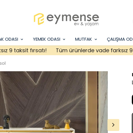
AK ODASI
YEMEK ODASI
MUTFAK
ÇALIŞMA OD
aksit fırsatı!
Tüm ürünlerde vade farksız 9 taksit
sol