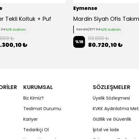
e
Eymense
er Tekli Koltuk + Puf
Mardin Siyah Ofis Takım
%15 indirim
%15 indirim
 ile
Havale/EFT ile
.889 ₺
89.689 ₺
%
10
.300,10 ₺
80.720,10 ₺
ORİLER
KURUMSAL
SÖZLEŞMELER
Biz Kimiz?
Üyelik Sözleşmesi
Teslimat Durumu
KVKK Aydınlatma Met
Kariyer
Gizlilik ve Güvenlik
Tedarikçi Ol
İptal ve İade