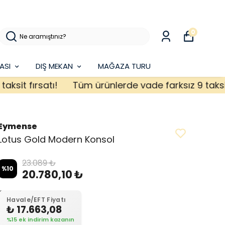
0
ASI
DIŞ MEKAN
MAĞAZA TURU
 fırsatı!
Tüm ürünlerde vade farksız 9 taksit fırs
Eymense
Lotus Gold Modern Konsol
23.089 ₺
%
10
20.780,10 ₺
Havale/EFT Fiyatı
₺ 17.663,08
%15 ek indirim kazanın