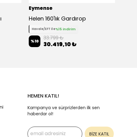
Eymense
Eyme
ı
Helen 160'lık Gardırop
Pia O
%15 indirim
Havale/EFT ile
Havale
33.799 ₺
%
10
%
10
30.419,10 ₺
HEMEN KATIL!
ni
Kampanya ve sürprizlerden ilk sen
haberdar ol!
BİZE KATIL