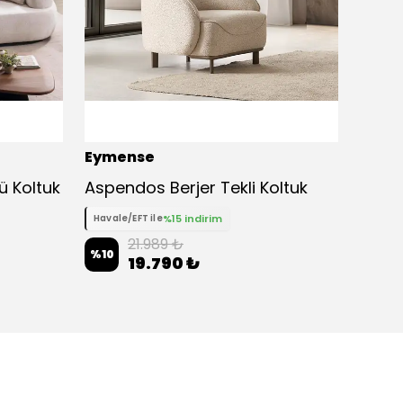
Eymense
Eyme
ü Koltuk
Aspendos Berjer Tekli Koltuk
Pia İk
%15 indirim
Havale/EFT ile
Havale
21.989 ₺
%
10
%
10
19.790 ₺