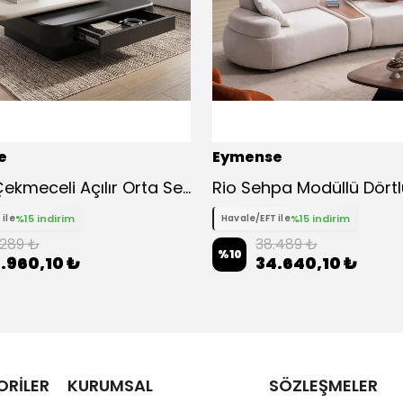
e
Eymense
Solido Çekmeceli Açılır Orta Sehpa
Rio Sehpa Modüllü Dörtl
%15 indirim
%15 indirim
 ile
Havale/EFT ile
.289 ₺
38.489 ₺
%
10
.960,10 ₺
34.640,10 ₺
ORİLER
KURUMSAL
SÖZLEŞMELER