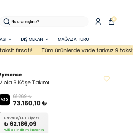
0
ASI
DIŞ MEKAN
MAĞAZA TURU
 fırsatı!
Tüm ürünlerde vade farksız 9 taksit fırs
Eymense
Viola S Köşe Takımı
81.289 ₺
%
10
73.160,10 ₺
Havale/EFT Fiyatı
₺ 62.186,09
%15 ek indirim kazanın