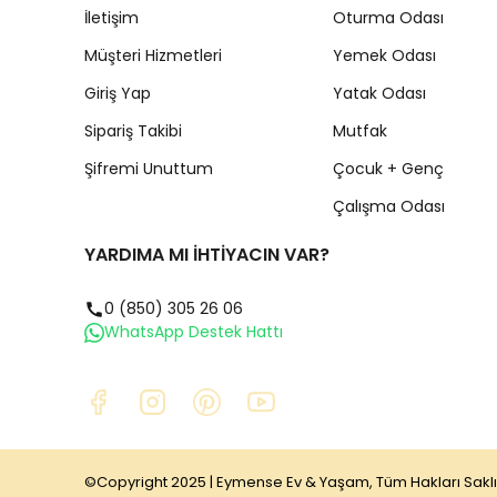
İletişim
Oturma Odası
Müşteri Hizmetleri
Yemek Odası
Giriş Yap
Yatak Odası
Sipariş Takibi
Mutfak
Şifremi Unuttum
Çocuk + Genç
Çalışma Odası
YARDIMA MI İHTİYACIN VAR?
0 (850) 305 26 06
WhatsApp Destek Hattı
©Copyright 2025 | Eymense Ev & Yaşam, Tüm Hakları Saklı