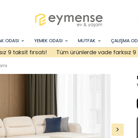
AK ODASI
YEMEK ODASI
MUTFAK
ÇALIŞMA OD
aksit fırsatı!
Tüm ürünlerde vade farksız 9 taksit
kımı