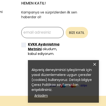
HEMEN KATIL!
ni
Kampanya ve sürprizlerden ilk sen
haberdar ol!
BİZE KATIL
KVKK Aydınlatma
Metnini
okudum,
kabul ediyorum.
Alışveriş deneyiminizi iyileştirmek için
yasal düzenlemelere uygun çerezler
(cookies) kullanıyoruz. Detaylı bilgiye
Çerez Politikası
sayfamızdan
erişebilirsiniz.
Anladım