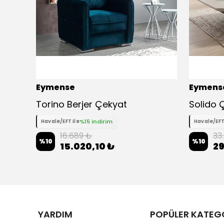
Eymense
Eymens
Milan Çekyatlı Üçlü Kanepe Çekyat - Kahverengi
Torino Berjer Çekyat
%15 indirim
Havale/EFT ile
Havale/EFT
16.689 ₺
33
%
10
%
10
15.020,10 ₺
29
YARDIM
POPÜLER KATEG