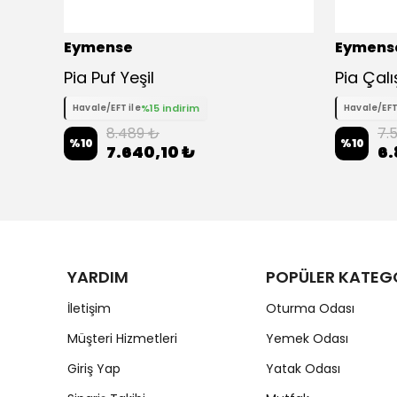
Eymense
Eymens
be
Pia Puf Yeşil
Pia Çal
%15 indirim
Havale/EFT ile
Havale/EFT
8.489 ₺
7.
%
10
%
10
7.640,10 ₺
6.
YARDIM
POPÜLER KATEG
İletişim
Oturma Odası
Müşteri Hizmetleri
Yemek Odası
Giriş Yap
Yatak Odası