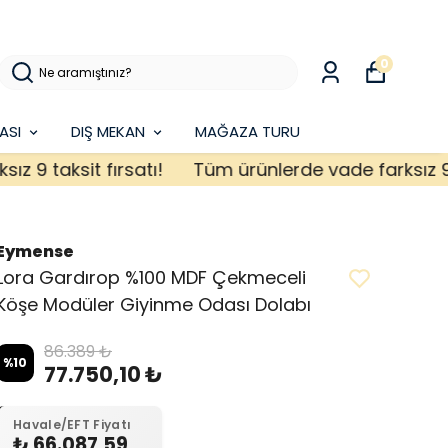
0
ASI
DIŞ MEKAN
MAĞAZA TURU
 taksit fırsatı!
Tüm ürünlerde vade farksız 9 taks
Eymense
Lora Gardırop %100 MDF Çekmeceli
Köşe Modüler Giyinme Odası Dolabı
86.389 ₺
%
10
77.750,10 ₺
Havale/EFT Fiyatı
₺ 66.087,59