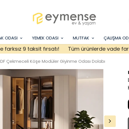
AK ODASI
YEMEK ODASI
MUTFAK
ÇALIŞMA OD
sız 9 taksit fırsatı!
Tüm ürünlerde vade farksız 9
MDF Çekmeceli Köşe Modüler Giyinme Odası Dolabı