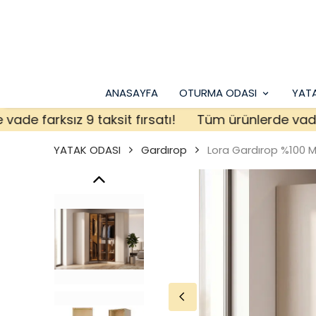
ANASAYFA
OTURMA ODASI
YAT
 farksız 9 taksit fırsatı!
Tüm ürünlerde vade fark
YATAK ODASI
Gardırop
Lora Gardırop %100 