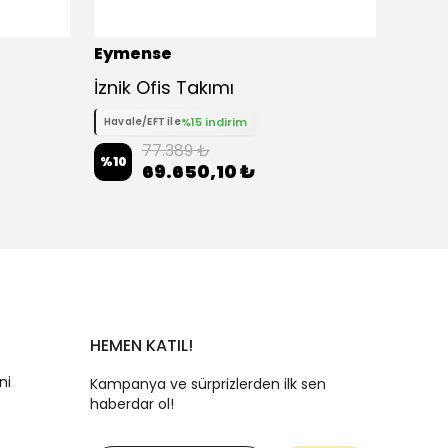
Eymense
Eyme
İznik Ofis Takımı
Noa K
%15 indirim
Havale/EFT ile
Havale
77.389 ₺
%
10
%
10
69.650,10 ₺
HEMEN KATIL!
ni
Kampanya ve sürprizlerden ilk sen
haberdar ol!