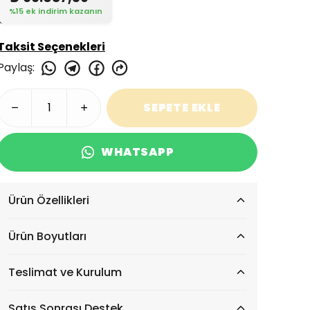
%15 ek indirim kazanın
Taksit Seçenekleri
Paylaş
:
SEPETE EKLE
WHATSAPP
Ürün Özellikleri
Ürün Boyutları
Teslimat ve Kurulum
Satış Sonrası Destek