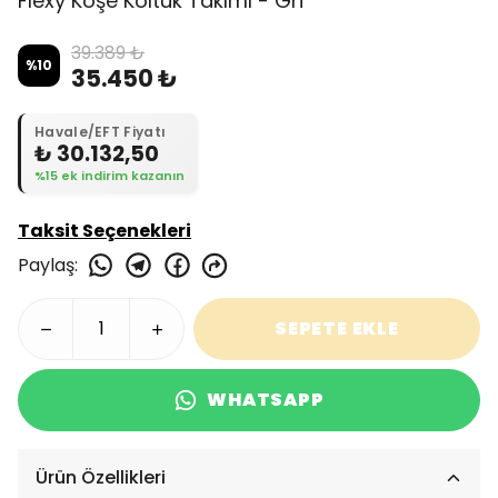
Flexy Köşe Koltuk Takımı - Gri
39.389 ₺
%
10
35.450 ₺
Havale/EFT Fiyatı
₺ 30.132,50
%15 ek indirim kazanın
Taksit Seçenekleri
Paylaş
:
SEPETE EKLE
WHATSAPP
Ürün Özellikleri