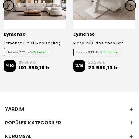
Eymense
Eymense
Eymense Rio XL Modüler Köşe Koltuk Takımı
Mesa İkili Orta Sehpa Seti
%15 indirim
%15 indirim
Havale/EFT ile
Havale/EFT ile
119.989 ₺
23.289 ₺
%
10
%
10
107.990,10 ₺
20.960,10 ₺
YARDIM
POPÜLER KATEGORİLER
KURUMSAL