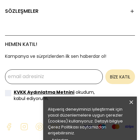
SÖZLEŞMELER
HEMEN KATIL!
Kampanya ve sürprizlerden ilk sen haberdar ol!
BİZE KATIL
KVKK Aydınlatma Metnini
okudum,
kabul ediyorum.
Alışveriş deneyiminizi iyileştirmek için
yasal düzenlemelere uygun çerezler
(cookies) kullanıyoruz. Detaylı bilgiye
Çerez Politikası
sayfamızdan
erişebilirsiniz.