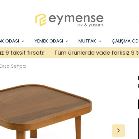
AK ODASI
YEMEK ODASI
MUTFAK
ÇALIŞMA OD
aksit fırsatı!
Tüm ürünlerde vade farksız 9 taksit 
 Orta Sehpa