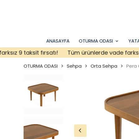
ANASAYFA
OTURMA ODASI
YAT
z 9 taksit fırsatı!
Tüm ürünlerde vade farksız 9 t
OTURMA ODASI
Sehpa
Orta Sehpa
Pera