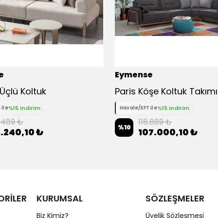
e
Eymense
Üçlü Koltuk
%15 indirim
%15 indirim
 ile
Havale/EFT ile
.489 ₺
118.889 ₺
%
10
.240,10 ₺
107.000,10 ₺
ORİLER
KURUMSAL
SÖZLEŞMELER
Biz Kimiz?
Üyelik Sözleşmesi