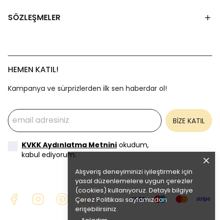
SÖZLEŞMELER
HEMEN KATIL!
Kampanya ve sürprizlerden ilk sen haberdar ol!
BİZE KATIL
KVKK Aydınlatma Metnini
okudum,
kabul ediyorum.
Alışveriş deneyiminizi iyileştirmek için
yasal düzenlemelere uygun çerezler
(cookies) kullanıyoruz. Detaylı bilgiye
Çerez Politikası
sayfamızdan
erişebilirsiniz.