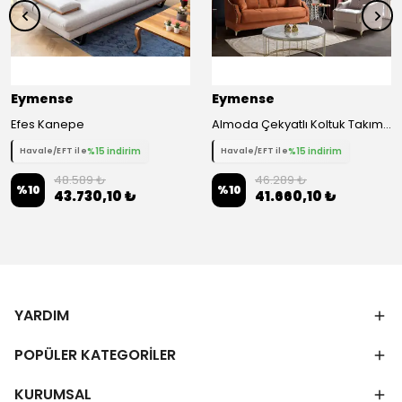
Eymense
Eymense
Efes Kanepe
Almoda Çekyatlı Koltuk Takımı 3 1 - Turuncu
%15 indirim
%15 indirim
Havale/EFT ile
Havale/EFT ile
48.589 ₺
46.289 ₺
%
10
%
10
43.730,10 ₺
41.660,10 ₺
YARDIM
POPÜLER KATEGORİLER
KURUMSAL