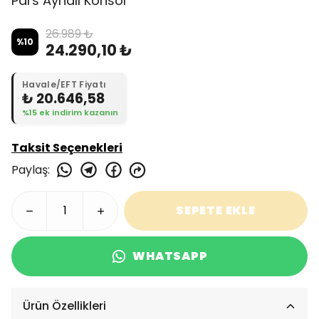
Pars Aynalı Konsol
26.989 ₺
%
10
24.290,10 ₺
Havale/EFT Fiyatı
₺ 20.646,58
%15 ek indirim kazanın
Taksit Seçenekleri
Paylaş
:
SEPETE EKLE
WHATSAPP
Ürün Özellikleri