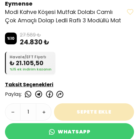
Eymense
Modi Kahve Köşesi Mutfak Dolabı Camlı
Çok Amaçlı Dolap Ledli Raflı 3 Modüllü Mat
27.589 ₺
%
10
24.830 ₺
Havale/EFT Fiyatı
₺ 21.105,50
%15 ek indirim kazanın
Taksit Seçenekleri
Paylaş
:
SEPETE EKLE
WHATSAPP