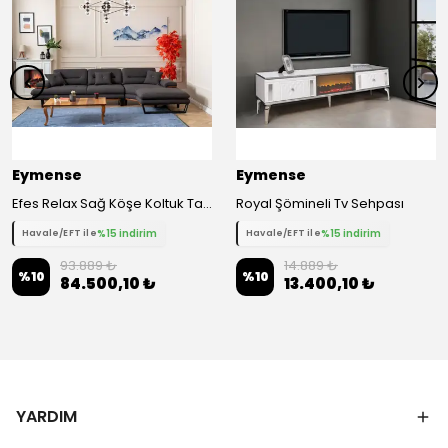
Eymense
Eymense
Efes Relax Sağ Köşe Koltuk Takımı
Royal Şömineli Tv Sehpası
%15 indirim
%15 indirim
Havale/EFT ile
Havale/EFT ile
93.889 ₺
14.889 ₺
%
10
%
10
84.500,10 ₺
13.400,10 ₺
YARDIM