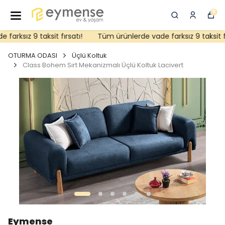
0
rksız 9 taksit fırsatı!
Tüm ürünlerde vade farksız 9 taksit fır
OTURMA ODASI
Üçlü Koltuk
Class Bohem Sırt Mekanizmalı Üçlü Koltuk Lacivert
Eymense