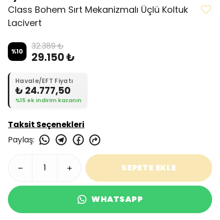
Class Bohem Sırt Mekanizmalı Üçlü Koltuk
Lacivert
32.389 ₺
%
10
29.150 ₺
Havale/EFT Fiyatı
₺ 24.777,50
%15 ek indirim kazanın
Taksit Seçenekleri
Paylaş
:
SEPETE EKLE
WHATSAPP