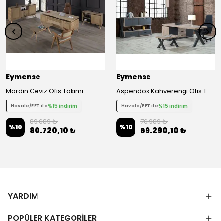
Eymense
Eymense
Mardin Ceviz Ofis Takımı
Aspendos Kahverengi Ofis Takımı
%15 indirim
%15 indirim
Havale/EFT ile
Havale/EFT ile
89.689 ₺
76.989 ₺
%
10
%
10
80.720,10 ₺
69.290,10 ₺
YARDIM
POPÜLER KATEGORİLER