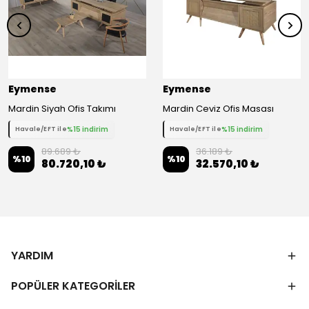
Eymense
Eymense
Mardin Siyah Ofis Takımı
Mardin Ceviz Ofis Masası
%15 indirim
%15 indirim
Havale/EFT ile
Havale/EFT ile
89.689 ₺
36.189 ₺
%
10
%
10
80.720,10 ₺
32.570,10 ₺
YARDIM
POPÜLER KATEGORİLER