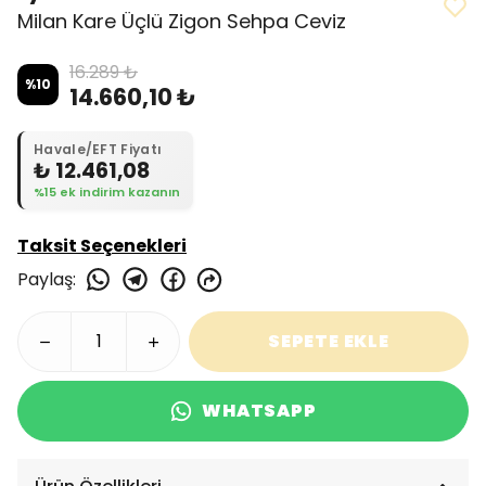
Milan Kare Üçlü Zigon Sehpa Ceviz
16.289 ₺
%
10
14.660,10 ₺
Havale/EFT Fiyatı
₺ 12.461,08
%15 ek indirim kazanın
Taksit Seçenekleri
Paylaş
:
SEPETE EKLE
WHATSAPP