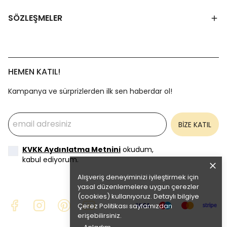
SÖZLEŞMELER
HEMEN KATIL!
Kampanya ve sürprizlerden ilk sen haberdar ol!
BİZE KATIL
KVKK Aydınlatma Metnini
okudum,
kabul ediyorum.
Alışveriş deneyiminizi iyileştirmek için
yasal düzenlemelere uygun çerezler
(cookies) kullanıyoruz. Detaylı bilgiye
Çerez Politikası
sayfamızdan
erişebilirsiniz.