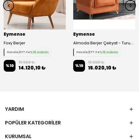
Eymense
Eymense
Foxy Berjer
Almoda Berjer Çekyat - Turuncu
%15 indirim
%15 indirim
Havale/EFT ile
Havale/EFT ile
15.689 ₺
16.689 ₺
%
10
%
10
14.120,10 ₺
15.020,10 ₺
YARDIM
POPÜLER KATEGORİLER
KURUMSAL