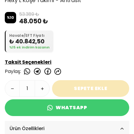
Flexy L Köşe Takımı - Antrasit
53.389 ₺
%
10
48.050 ₺
Havale/EFT Fiyatı
₺ 40.842,50
%15 ek indirim kazanın
Taksit Seçenekleri
Paylaş
:
SEPETE EKLE
WHATSAPP
Ürün Özellikleri