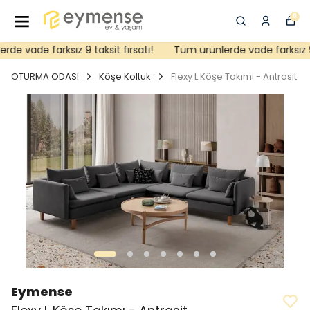
0
e vade farksız 9 taksit fırsatı!
Tüm ürünlerde vade farksız 9 ta
OTURMA ODASI
Köşe Koltuk
Flexy L Köşe Takımı - Antrasit
Eymense