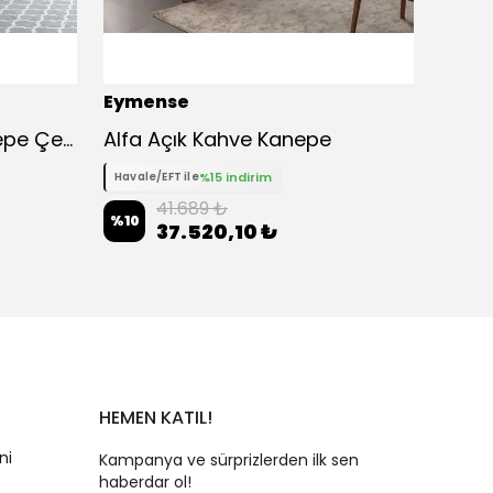
Eymense
Eyme
Milan Çekyatlı Üçlü Kanepe Çekyat - Mavi
Alfa Açık Kahve Kanepe
Pia İk
%15 indirim
Havale/EFT ile
Havale
41.689 ₺
%
10
%
10
37.520,10 ₺
HEMEN KATIL!
ni
Kampanya ve sürprizlerden ilk sen
haberdar ol!