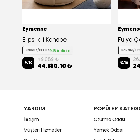
Eymense
Eymens
Elips Ikili Kanepe
%15 indirim
Havale/EFT ile
Havale/EFT
49.089 ₺
26
%
10
%
10
44.180,10 ₺
24
YARDIM
POPÜLER KATEG
İletişim
Oturma Odası
Müşteri Hizmetleri
Yemek Odası