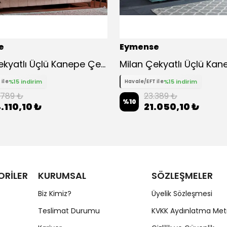
e
Eymense
Fulya Çekyatlı Üçlü Kanepe Çekyat - Kahverengi
%15 indirim
%15 indirim
 ile
Havale/EFT ile
.789 ₺
23.389 ₺
%
10
.110,10 ₺
21.050,10 ₺
ORİLER
KURUMSAL
SÖZLEŞMELER
Biz Kimiz?
Üyelik Sözleşmesi
Teslimat Durumu
KVKK Aydınlatma Met