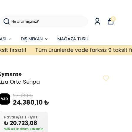
0
ASI
DIŞ MEKAN
MAĞAZA TURU
ırsatı!
Tüm ürünlerde vade farksız 9 taksit fırsat
Eymense
Liza Orta Sehpa
27.089 ₺
%
10
24.380,10 ₺
Havale/EFT Fiyatı
₺ 20.723,08
%15 ek indirim kazanın