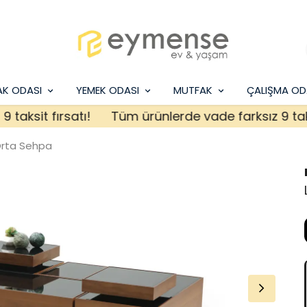
AK ODASI
YEMEK ODASI
MUTFAK
ÇALIŞMA OD
sit fırsatı!
Tüm ürünlerde vade farksız 9 taksit f
Orta Sehpa