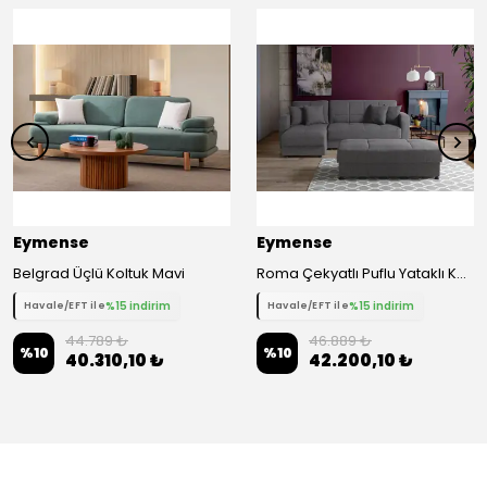
Eymense
Eymense
Belgrad Üçlü Koltuk Mavi
Roma Çekyatlı Puflu Yataklı Köşe Koltuk Takımı
%15 indirim
%15 indirim
Havale/EFT ile
Havale/EFT ile
44.789 ₺
46.889 ₺
%
10
%
10
40.310,10 ₺
42.200,10 ₺