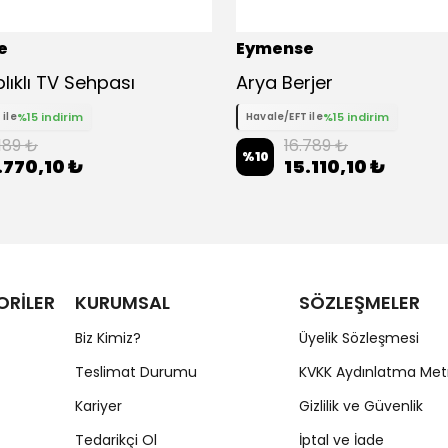
e
Eymense
plıklı TV Sehpası
Arya Berjer
%15 indirim
%15 indirim
 ile
Havale/EFT ile
.189 ₺
16.789 ₺
%
10
.770,10 ₺
15.110,10 ₺
ORİLER
KURUMSAL
SÖZLEŞMELER
Biz Kimiz?
Üyelik Sözleşmesi
Teslimat Durumu
KVKK Aydınlatma Met
Kariyer
Gizlilik ve Güvenlik
Tedarikçi Ol
İptal ve İade