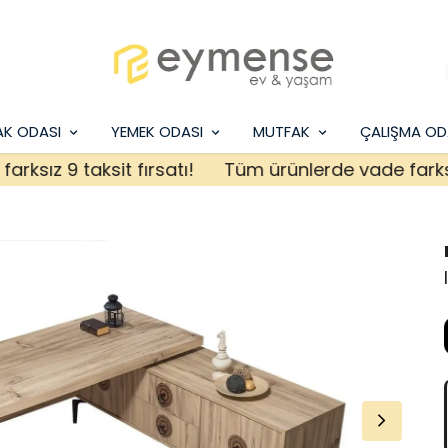
AK ODASI
YEMEK ODASI
MUTFAK
ÇALIŞMA OD
z 9 taksit fırsatı!
Tüm ürünlerde vade farksız 9 t