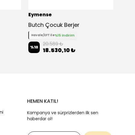
Eymense
Eyme
Butch Çocuk Berjer
Gest 
%15 indirim
Havale/EFT ile
Havale
20.589 ₺
%
10
%
10
18.530,10 ₺
HEMEN KATIL!
ni
Kampanya ve sürprizlerden ilk sen
haberdar ol!