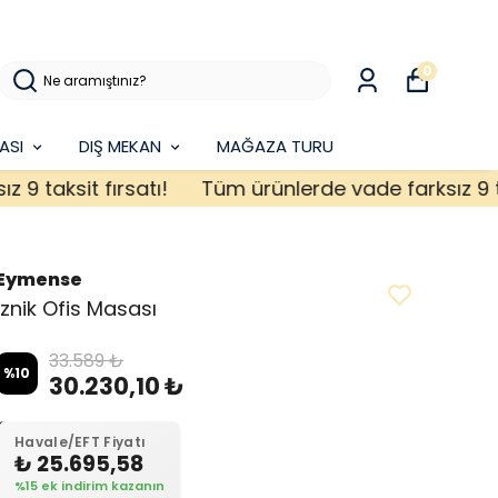
0
ASI
DIŞ MEKAN
MAĞAZA TURU
aksit fırsatı!
Tüm ürünlerde vade farksız 9 taksit
Eymense
Iznik Ofis Masası
33.589 ₺
%
10
30.230,10 ₺
Havale/EFT Fiyatı
₺ 25.695,58
%15 ek indirim kazanın