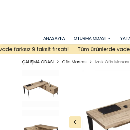
ANASAYFA
OTURMA ODASI
YAT
farksız 9 taksit fırsatı!
Tüm ürünlerde vade farksı
ÇALIŞMA ODASI
Ofis Masası
Iznik Ofis Masası