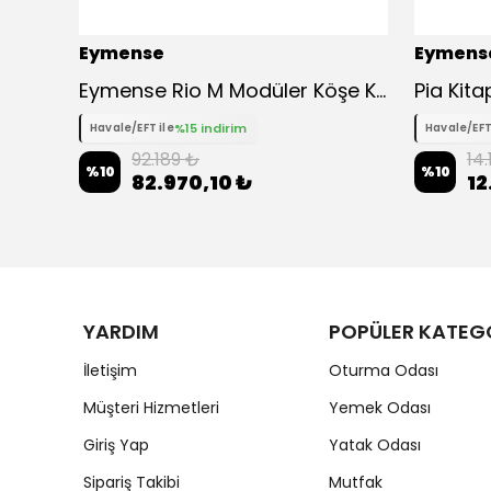
Eymense
Eymens
Eymense Rio M Modüler Köşe Koltuk Takımı
Pia Kita
%15 indirim
Havale/EFT ile
Havale/EFT
92.189 ₺
14
%
10
%
10
82.970,10 ₺
12
YARDIM
POPÜLER KATEG
İletişim
Oturma Odası
Müşteri Hizmetleri
Yemek Odası
Giriş Yap
Yatak Odası
Sipariş Takibi
Mutfak