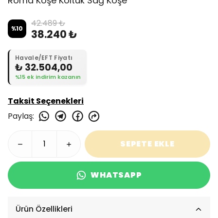
Roma Köşe Koltuk Sağ Köşe
42.489 ₺
%
10
38.240 ₺
Havale/EFT Fiyatı
₺ 32.504,00
%15 ek indirim kazanın
Taksit Seçenekleri
Paylaş
:
SEPETE EKLE
WHATSAPP
Ürün Özellikleri