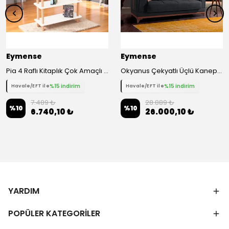
Eymense
Eymense
Pia 4 Raflı Kitaplık Çok Amaçlı Dolap - Beyaz
Okyanus Çekyatlı Üçlü Kanepe Çekyat
%15 indirim
%15 indirim
Havale/EFT ile
Havale/EFT ile
7.489 ₺
28.889 ₺
%
10
%
10
6.740,10 ₺
26.000,10 ₺
YARDIM
POPÜLER KATEGORİLER