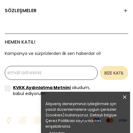
SÖZLEŞMELER
HEMEN KATIL!
Kampanya ve sürprizlerden ilk sen haberdar ol!
BİZE KATIL
KVKK Aydınlatma Metnini
okudum,
kabul ediyorum.
Alışveriş deneyiminizi iyileştirmek için
yasal düzenlemelere uygun çerezler
(cookies) kullanıyoruz. Detaylı bilgiye
Çerez Politikası
sayfamızdan
erişebilirsiniz.