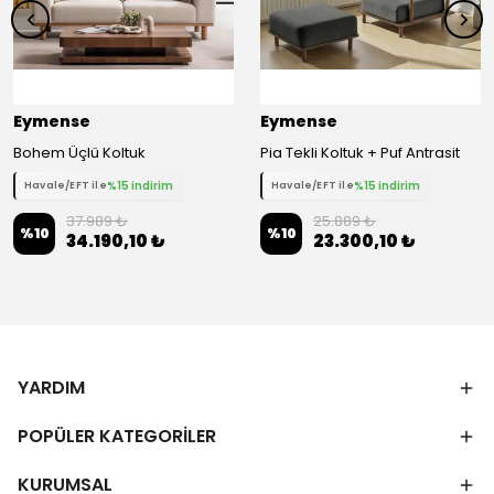
Eymense
Eymense
Bohem Üçlü Koltuk
Pia Tekli Koltuk + Puf Antrasit
%15 indirim
%15 indirim
Havale/EFT ile
Havale/EFT ile
37.989 ₺
25.889 ₺
%
10
%
10
34.190,10 ₺
23.300,10 ₺
YARDIM
POPÜLER KATEGORİLER
KURUMSAL