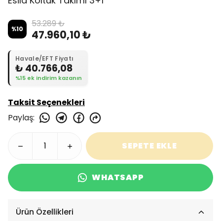
Esila Koltuk Takımı 3+1
53.289 ₺
%
10
47.960,10 ₺
Havale/EFT Fiyatı
₺ 40.766,08
%15 ek indirim kazanın
Taksit Seçenekleri
Paylaş
:
SEPETE EKLE
WHATSAPP
Ürün Özellikleri