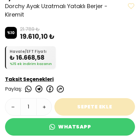
Dorchy Ayak Uzatmalı Yataklı Berjer -
Kiremit
21.789 ₺
%
10
19.610,10 ₺
Havale/EFT Fiyatı
₺ 16.668,58
%15 ek indirim kazanın
Taksit Seçenekleri
Paylaş
:
SEPETE EKLE
WHATSAPP