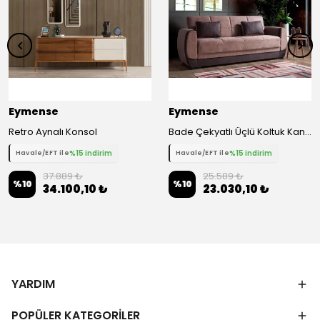
Eymense
Eymense
Retro Aynalı Konsol
Bade Çekyatlı Üçlü Koltuk Kanepe Çekyat - Kahverengi
%15 indirim
%15 indirim
Havale/EFT ile
Havale/EFT ile
37.889 ₺
25.589 ₺
%
10
%
10
34.100,10 ₺
23.030,10 ₺
YARDIM
POPÜLER KATEGORİLER