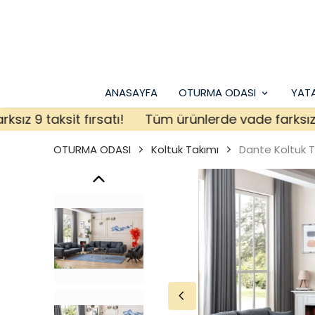
ANASAYFA
OTURMA ODASI
YAT
9 taksit fırsatı!
Tüm ürünlerde vade farksız 9 tak
OTURMA ODASI
Koltuk Takımı
Dante Koltuk 