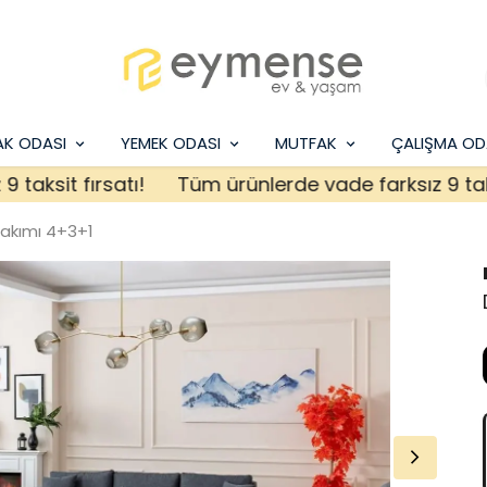
AK ODASI
YEMEK ODASI
MUTFAK
ÇALIŞMA OD
sit fırsatı!
Tüm ürünlerde vade farksız 9 taksit f
Takımı 4+3+1