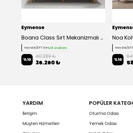
Eymense
Eymens
Boana Class Sırt Mekanizmalı Üçlü Koltuk Kanepe
Noa Kol
%15 indirim
Havale/EFT ile
Havale/EFT
40.289 ₺
64
%
10
%
10
36.260 ₺
58
YARDIM
POPÜLER KATEG
İletişim
Oturma Odası
Müşteri Hizmetleri
Yemek Odası