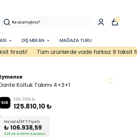
0
ASI
DIŞ MEKAN
MAĞAZA TURU
ırsatı!
Tüm ürünlerde vade farksız 9 taksit fırsat
Eymense
Dante Koltuk Takımı 4+3+1
139.789 ₺
%
10
125.810,10 ₺
Havale/EFT Fiyatı
₺ 106.938,59
%15 ek indirim kazanın