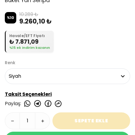
Buket Yan Sehpa
10.289 ₺
%
10
9.260,10 ₺
Havale/EFT Fiyatı
₺ 7.871,09
%15 ek indirim kazanın
Renk
Taksit Seçenekleri
Paylaş
:
SEPETE EKLE