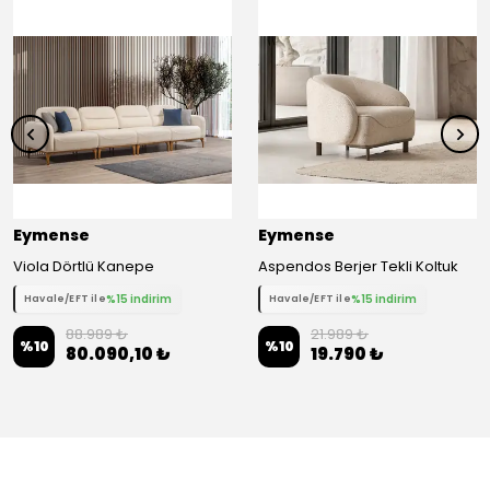
Eymense
Eymense
Viola Dörtlü Kanepe
Aspendos Berjer Tekli Koltuk
%15 indirim
%15 indirim
Havale/EFT ile
Havale/EFT ile
88.989 ₺
21.989 ₺
%
10
%
10
80.090,10 ₺
19.790 ₺