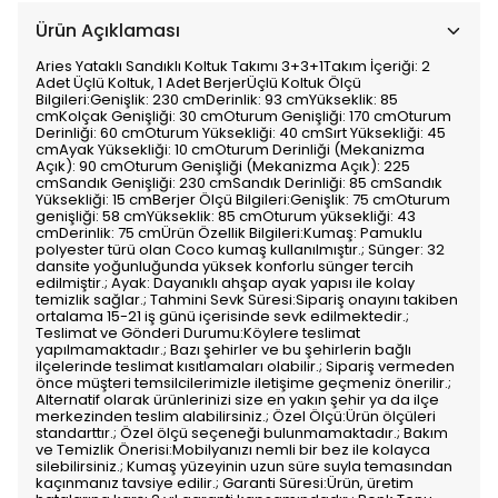
Ürün Açıklaması
Aries Yataklı Sandıklı Koltuk Takımı 3+3+1Takım İçeriği: 2
Adet Üçlü Koltuk, 1 Adet BerjerÜçlü Koltuk Ölçü
Bilgileri:Genişlik: 230 cmDerinlik: 93 cmYükseklik: 85
cmKolçak Genişliği: 30 cmOturum Genişliği: 170 cmOturum
Derinliği: 60 cmOturum Yüksekliği: 40 cmSırt Yüksekliği: 45
cmAyak Yüksekliği: 10 cmOturum Derinliği (Mekanizma
Açık): 90 cmOturum Genişliği (Mekanizma Açık): 225
cmSandık Genişliği: 230 cmSandık Derinliği: 85 cmSandık
Yüksekliği: 15 cmBerjer Ölçü Bilgileri:Genişlik: 75 cmOturum
genişliği: 58 cmYükseklik: 85 cmOturum yüksekliği: 43
cmDerinlik: 75 cmÜrün Özellik Bilgileri:Kumaş: Pamuklu
polyester türü olan Coco kumaş kullanılmıştır.; Sünger: 32
dansite yoğunluğunda yüksek konforlu sünger tercih
edilmiştir.; Ayak: Dayanıklı ahşap ayak yapısı ile kolay
temizlik sağlar.; Tahmini Sevk Süresi:Sipariş onayını takiben
ortalama 15-21 iş günü içerisinde sevk edilmektedir.;
Teslimat ve Gönderi Durumu:Köylere teslimat
yapılmamaktadır.; Bazı şehirler ve bu şehirlerin bağlı
ilçelerinde teslimat kısıtlamaları olabilir.; Sipariş vermeden
önce müşteri temsilcilerimizle iletişime geçmeniz önerilir.;
Alternatif olarak ürünlerinizi size en yakın şehir ya da ilçe
merkezinden teslim alabilirsiniz.; Özel Ölçü:Ürün ölçüleri
standarttır.; Özel ölçü seçeneği bulunmamaktadır.; Bakım
ve Temizlik Önerisi:Mobilyanızı nemli bir bez ile kolayca
silebilirsiniz.; Kumaş yüzeyinin uzun süre suyla temasından
kaçınmanız tavsiye edilir.; Garanti Süresi:Ürün, üretim