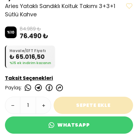
Aries Yataklı Sandıklı Koltuk Takımı 3+3+1
Sütlü Kahve
84.989 ₺
%
10
76.490 ₺
Havale/EFT Fiyatı
₺ 65.016,50
%15 ek indirim kazanın
Taksit Seçenekleri
Paylaş
:
SEPETE EKLE
WHATSAPP