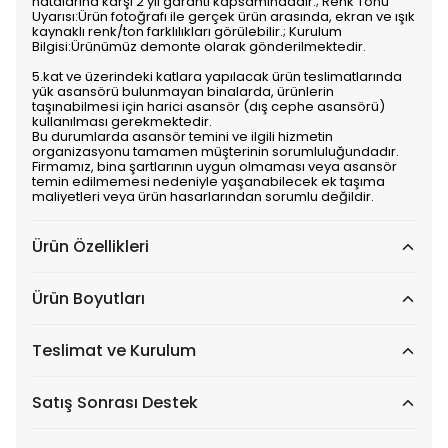
hatalarına karşı 2 yıl garanti kapsamındadır.; Renk Tonu
Uyarısı:Ürün fotoğrafı ile gerçek ürün arasında, ekran ve ışık
kaynaklı renk/ton farklılıkları görülebilir.; Kurulum
Bilgisi:Ürünümüz demonte olarak gönderilmektedir.
5.kat ve üzerindeki katlara yapılacak ürün teslimatlarında
yük asansörü bulunmayan binalarda, ürünlerin
taşınabilmesi için harici asansör (dış cephe asansörü)
kullanılması gerekmektedir.
Bu durumlarda asansör temini ve ilgili hizmetin
organizasyonu tamamen müşterinin sorumluluğundadır.
Firmamız, bina şartlarının uygun olmaması veya asansör
temin edilmemesi nedeniyle yaşanabilecek ek taşıma
maliyetleri veya ürün hasarlarından sorumlu değildir.
Ürün Özellikleri
Ürün Boyutları
Teslimat ve Kurulum
Satış Sonrası Destek