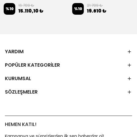
16.789 ₺
21.789 ₺
%
10
%
10
15.110,10 ₺
19.610 ₺
YARDIM
POPÜLER KATEGORİLER
KURUMSAL
SÖZLEŞMELER
HEMEN KATIL!
Kampanya ve sürprizlerden ilk sen haberdar ol!