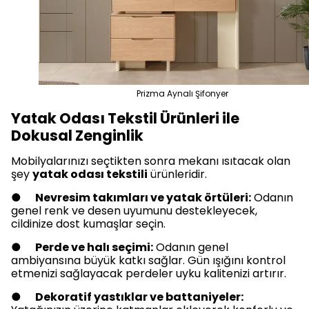
Prizma Aynalı Şifonyer
Yatak Odası Tekstil Ürünleri ile
Dokusal Zenginlik
Mobilyalarınızı seçtikten sonra mekanı ısıtacak olan
şey
yatak odası tekstili
ürünleridir.
●
Nevresim takımları ve yatak örtüleri:
Odanın
genel renk ve desen uyumunu destekleyecek,
cildinize dost kumaşlar seçin.
●
Perde ve halı seçimi:
Odanın genel
ambiyansına büyük katkı sağlar. Gün ışığını kontrol
etmenizi sağlayacak perdeler uyku kalitenizi artırır.
●
Dekoratif yastıklar ve battaniyeler: