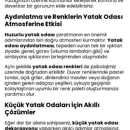
Yatağınızın üzerine katmanlar ekleyerek konforlu ve
davetkar bir görünüm elde edebilirsiniz.
Aydınlatma ve Renklerin Yatak Odası
Atmosferine Etkisi
Huzurlu yatak odası
yaratmanın en önemli
adımlarından biri doğru atmosferi kurmaktır.
Yatak
odası aydınlatması
, tepeden vuran tek bir ışıktan
ziyade; genel, görev (okuma lambaları gibi) ve
ambiyans ışıklarının birleşiminden oluşmalıdır.
Aynı şekilde
yatak odası renkleri
de psikolojimiz
üzerinde doğrudan etkilidir. Duvar renklerinde pastel
tonlar, açık griler, dinlendirici maviler veya doğanın
içinden gelen adaçayı yeşilleri, uykuya geçişinizi
kolaylaştıran uyumlu bir renk paleti oluşturmanıza
yardımcı olur.
Küçük Yatak Odaları İçin Akıllı
Çözümler
Eğer dar bir alana sahipseniz,
küçük yatak odası
dekorasyonu
yaparken akılcı adımlar atmalısınız.