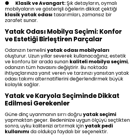
●
Klasik ve Avangart:
Şık detayların, oymalı
mobilyaların ve gösterişli öğelerin dikkat çektiği
klasik yatak odası
tasarımları, zamansız bir
zarafet sunar.
Yatak Odası Mobilya Seçimi: Konfor
ve Estetiği Birleştiren Parçalar
Odanızın temelini
yatak odası mobilyaları
oluşturur. Uzun yıllar severek kullanacağınız, estetik
ve konforu bir arada sunan
kaliteli mobilya seçimi
,
odanızın tüm havasını değiştirir. Bu noktada
ihtiyaçlarınıza yanıt veren ve tarzınızı yansıtan yatak
odası takımı alternatiflerini değerlendirmek büyük
kolaylık sağlar.
Yatak ve Karyola Seçiminde Dikkat
Edilmesi Gerekenler
Güne dinç uyanmanın sırrı doğru
yatak seçimi
yapmaktan geçer. Bedeninize uygun ölçüyü seçtikten
sonra, uyku kalitenizi artırmak için
yatak pedi
kullanımı
da oldukça faydalı bir seçenektir.