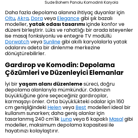
Sude Bohem Panolu Komodinli Karyola
Daha fazla depolama alanına ihtiyaç duyanlar için
Oltu
,
Akra
,
Dora
veya
Elegance
gibi şık bazalı
modeller,
yatak odası tasarımı
içinde konfor ve
düzeni birleştirir. Lüks ve rahatlığı bir arada isteyenler
ise masaj fonksiyonlu ve entegre TV modüllü
Dorwatch
veya
Sunline
gibi akıllı karyolalarla yatak
odalarını adeta bir dinlenme merkezine
dönüştürebilirler.
Gardırop ve Komodin: Depolama
Çözümleri ve Düzenleyici Elemanlar
İyi bir
yaşam alanı düzenleme
süreci, doğru
depolama alanlarıyla mümkündür. Odanızın
büyüklüğüne göre seçeceğiniz gardıroplar,
karmaşayı önler. Orta büyüklükteki odalar için 160
cm genişliğindeki
Helen
veya
Best
modelleri ideal bir
kullanım sunarken; daha geniş alanlar için
tasarlanmış 240 cm'lik
Luna
veya 6 kapaklı
Masal
gibi
modeller, maksimum depolama kapasitesi ile
hayatınızı kolaylaştırır.