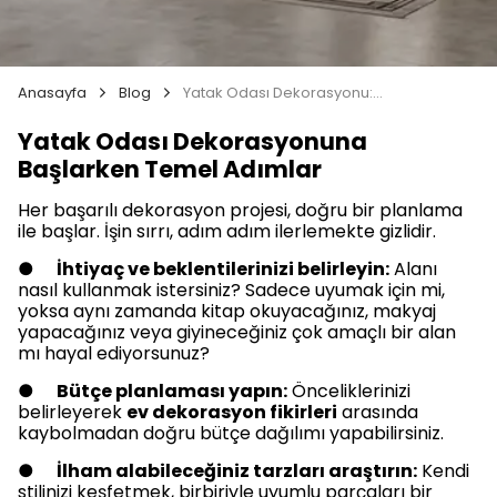
Anasayfa
Blog
Yatak Odası Dekorasyonu: Tarzınızı Yansıtan Fikirler
Yatak Odası Dekorasyonuna
Başlarken Temel Adımlar
Her başarılı dekorasyon projesi, doğru bir planlama
ile başlar. İşin sırrı, adım adım ilerlemekte gizlidir.
●
İhtiyaç ve beklentilerinizi belirleyin:
Alanı
nasıl kullanmak istersiniz? Sadece uyumak için mi,
yoksa aynı zamanda kitap okuyacağınız, makyaj
yapacağınız veya giyineceğiniz çok amaçlı bir alan
mı hayal ediyorsunuz?
●
Bütçe planlaması yapın:
Önceliklerinizi
belirleyerek
ev dekorasyon fikirleri
arasında
kaybolmadan doğru bütçe dağılımı yapabilirsiniz.
●
İlham alabileceğiniz tarzları araştırın:
Kendi
stilinizi keşfetmek, birbiriyle uyumlu parçaları bir