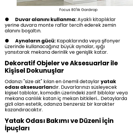
Focus 80'lik Gardırop
●
Duvar alanını kullanma:
Ayaklı kitaplıklar
yerine duvara monte raflar tercih ederek zemin
alanını boşaltın.
●
Aynaların gücü:
Kapaklarında veya şifonyer
üzerinde kullanacağınız büyük aynalar, ışığı
yansıtarak mekana derinlik ve genişlik katar.
Dekoratif Objeler ve Aksesuarlar ile
Kişisel Dokunuşlar
Odanızı "size ait" kılan en önemli detaylar
yatak
odası aksesuarları
dır. Duvarlarınızı süsleyecek
kişisel tablolar, komodin üzerindeki zarif biblolar veya
mekana canlılık katan iç mekan bitkileri... Detaylarda
gizli olan estetik, odanıza benzersiz bir karakter
kazandıracaktır.
Yatak Odası Bakımı ve Düzeni İçin
İpuçları