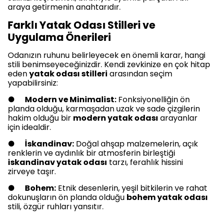
araya getirmenin anahtarıdır.
Farklı Yatak Odası Stilleri ve
Uygulama Önerileri
Odanızın ruhunu belirleyecek en önemli karar, hangi
stili benimseyeceğinizdir. Kendi zevkinize en çok hitap
eden
yatak odası stilleri
arasından seçim
yapabilirsiniz:
●
Modern ve Minimalist:
Fonksiyonelliğin ön
planda olduğu, karmaşadan uzak ve sade çizgilerin
hakim olduğu bir
modern yatak odası
arayanlar
için idealdir.
●
İskandinav:
Doğal ahşap malzemelerin, açık
renklerin ve aydınlık bir atmosferin birleştiği
iskandinav yatak odası
tarzı, ferahlık hissini
zirveye taşır.
●
Bohem:
Etnik desenlerin, yeşil bitkilerin ve rahat
dokunuşların ön planda olduğu
bohem yatak odası
stili, özgür ruhları yansıtır.