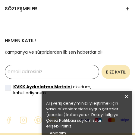
SÖZLEŞMELER
HEMEN KATIL!
Kampanya ve sürprizlerden ilk sen haberdar ol!
BİZE KATIL
KVKK Aydınlatma Metnini
okudum,
kabul ediyorum.
Alışveriş deneyiminizi iyileştirmek için
yasal düzenlemelere uygun çerezler
(cookies) kullanıyoruz. Detaylı bilgiye
Çerez Politikası
sayfamızdan
erişebilirsiniz.
Anladım