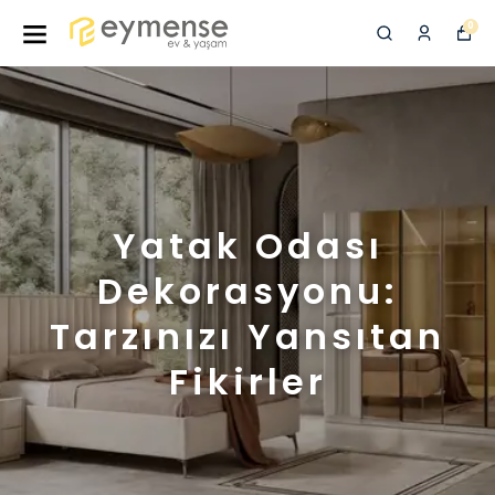
0
Yatak Odası
Dekorasyonu:
Tarzınızı Yansıtan
Fikirler