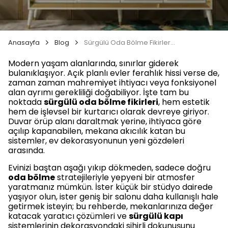
Anasayfa
Blog
Sürgülü Oda Bölme Fikirleri: Mekanlarınızı Akıllıca Ayırın
Modern yaşam alanlarında, sınırlar giderek
bulanıklaşıyor. Açık planlı evler ferahlık hissi verse de,
zaman zaman mahremiyet ihtiyacı veya fonksiyonel
alan ayrımı gerekliliği doğabiliyor. İşte tam bu
noktada
sürgülü oda bölme fikirleri
, hem estetik
hem de işlevsel bir kurtarıcı olarak devreye giriyor.
Duvar örüp alanı daraltmak yerine, ihtiyaca göre
açılıp kapanabilen, mekana akıcılık katan bu
sistemler, ev dekorasyonunun yeni gözdeleri
arasında.
Evinizi baştan aşağı yıkıp dökmeden, sadece doğru
oda bölme
stratejileriyle yepyeni bir atmosfer
yaratmanız mümkün. İster küçük bir stüdyo dairede
yaşıyor olun, ister geniş bir salonu daha kullanışlı hale
getirmek isteyin; bu rehberde, mekanlarınıza değer
katacak yaratıcı çözümleri ve
sürgülü kapı
sistemlerinin dekorasyondaki sihirli dokunuşunu