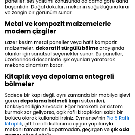
paneller, ses yalıtımı konusunda da cama göre daha
başarılıdır. Doğal dokular, mekanın soğukluğunu kırar
ve zengin bir görünüm sunar.
Metal ve kompozit malzemelerle
modern çizgiler
Lazer kesim metal paneller veya hafif kompozit
malzemeler,
dekoratif sürgülü bölme
arayışında
olanlar için sanatsal seçenekler sunar. Bu paneller,
üzerlerindeki desenlerle ışık oyunları yaratarak
mekana dinamizm katar.
Kitaplık veya depolama entegreli
bölmeler
Sadece bir kapı değil, aynı zamanda bir mobilya işlevi
gören
depolama bölmeli kapı
sistemleri,
fonksiyonelliğin zirvesidir. Eğer hareketli bir sistem
kurmak zor geliyorsa, açık raflı kitaplıkları sabit bir
bölücü olarak kullanabilirsiniz. Eymense’nin
Pia 5 Raflı
Kitaplık
, çift taraflı kullanıma uygun yapılarıyla
mekanı tamamen kapatmadan, geçirgen ve
şık oda