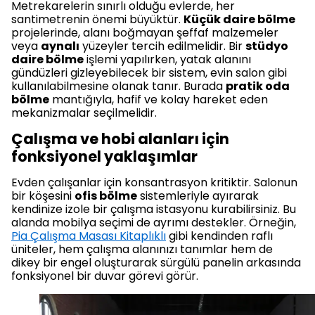
Metrekarelerin sınırlı olduğu evlerde, her
santimetrenin önemi büyüktür.
Küçük daire bölme
projelerinde, alanı boğmayan şeffaf malzemeler
veya
aynalı
yüzeyler tercih edilmelidir. Bir
stüdyo
daire bölme
işlemi yapılırken, yatak alanını
gündüzleri gizleyebilecek bir sistem, evin salon gibi
kullanılabilmesine olanak tanır. Burada
pratik oda
bölme
mantığıyla, hafif ve kolay hareket eden
mekanizmalar seçilmelidir.
Çalışma ve hobi alanları için
fonksiyonel yaklaşımlar
Evden çalışanlar için konsantrasyon kritiktir. Salonun
bir köşesini
ofis bölme
sistemleriyle ayırarak
kendinize izole bir çalışma istasyonu kurabilirsiniz. Bu
alanda mobilya seçimi de ayrımı destekler. Örneğin,
Pia Çalışma Masası Kitaplıklı
gibi kendinden raflı
üniteler, hem çalışma alanınızı tanımlar hem de
dikey bir engel oluşturarak sürgülü panelin arkasında
fonksiyonel bir duvar görevi görür.