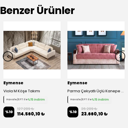
Benzer Ürünler
Eymense
Eymense
Viola M Köşe Takımı
Parma Çekyatlı Üçlü Kanepe Çekyat
%15 indirim
%15 indirim
Havale/EFT ile
Havale/EFT ile
127.289 ₺
26.289 ₺
%
10
%
10
114.560,10 ₺
23.660,10 ₺