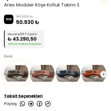
Aries Modüler Köşe Koltuk Takımı S
56.589 ₺
%
10
50.930 ₺
Havale/EFT Fiyatı
₺ 43.290,50
%15 ek indirim kazanın
Renk
Taksit Seçenekleri
Paylaş
: