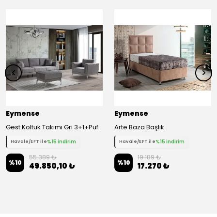
Eymense
Eymense
Gest Koltuk Takımı Gri 3+1+Puf
Arte Baza Başlık
%15 indirim
%15 indirim
Havale/EFT ile
Havale/EFT ile
55.389 ₺
19.189 ₺
%
10
%
10
49.850,10 ₺
17.270 ₺