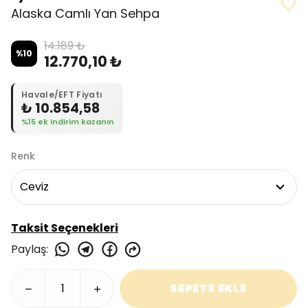
Alaska Camlı Yan Sehpa
14.189 ₺
%
10
12.770,10 ₺
Havale/EFT Fiyatı
₺ 10.854,58
%15 ek indirim kazanın
Renk
Taksit Seçenekleri
Paylaş
:
SEPETE EKLE