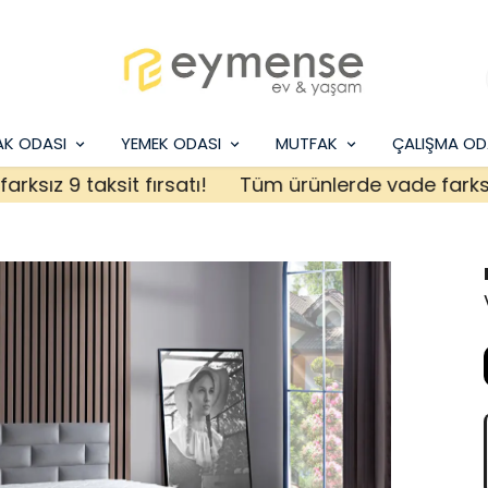
AK ODASI
YEMEK ODASI
MUTFAK
ÇALIŞMA OD
 9 taksit fırsatı!
Tüm ürünlerde vade farksız 9 ta