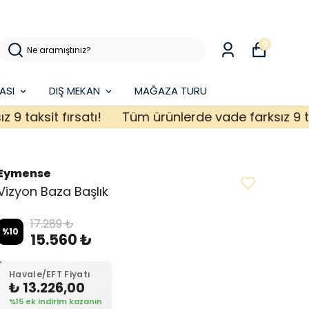
0
ASI
DIŞ MEKAN
MAĞAZA TURU
ksit fırsatı!
Tüm ürünlerde vade farksız 9 taksit 
Eymense
Vizyon Baza Başlık
17.289 ₺
%
10
15.560 ₺
Havale/EFT Fiyatı
₺ 13.226,00
%15 ek indirim kazanın