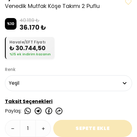
Venedik Mutfak Köşe Takımı 2 Puflu
40.189 ₺
%
10
36.170 ₺
Havale/EFT Fiyatı
₺ 30.744,50
%15 ek indirim kazanın
Renk
Taksit Seçenekleri
Paylaş
:
SEPETE EKLE