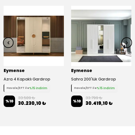
Eymense
Eymense
Azra 4 Kapaklı Gardırop
Sahra 200'lük Gardırop
%15 indirim
%15 indirim
Havale/EFT ile
Havale/EFT ile
33.589 ₺
33.799 ₺
%
10
%
10
30.230,10 ₺
30.419,10 ₺