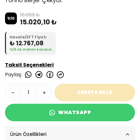
Torino Berjer Çekyat
16.689 ₺
%
10
15.020,10 ₺
Havale/EFT Fiyatı
₺ 12.767,08
%15 ek indirim kazanın
Taksit Seçenekleri
Paylaş
:
SEPETE EKLE
WHATSAPP
Ürün Özellikleri