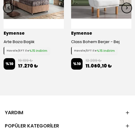
Eymense
Eymense
Arte Baza Başlık
Class Bohem Berjer - Bej
%15 indirim
%15 indirim
Havale/EFT ile
Havale/EFT ile
19.189 ₺
12.289 ₺
%
10
%
10
17.270 ₺
11.060,10 ₺
YARDIM
POPÜLER KATEGORİLER