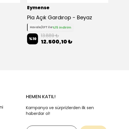
Eymense
Eyme
Pia Açık Gardırop - Beyaz
%15 indirim
Havale/EFT ile
Havale
13.889 ₺
%
10
%
10
12.500,10 ₺
HEMEN KATIL!
ni
Kampanya ve sürprizlerden ilk sen
haberdar ol!