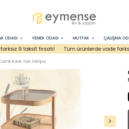
AK ODASI
YEMEK ODASI
MUTFAK
ÇALIŞMA OD
z 9 taksit fırsatı!
Tüm ürünlerde vade farksız 9 t
 Camlı Kare Yan Sehpa