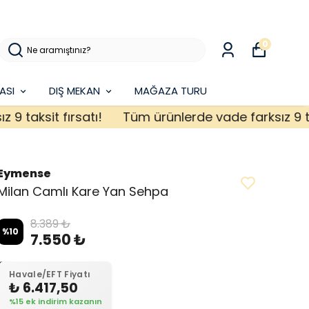
0
ASI
DIŞ MEKAN
MAĞAZA TURU
aksit fırsatı!
Tüm ürünlerde vade farksız 9 taksit
Eymense
Milan Camlı Kare Yan Sehpa
8.389 ₺
%
10
7.550 ₺
Havale/EFT Fiyatı
₺ 6.417,50
%15 ek indirim kazanın