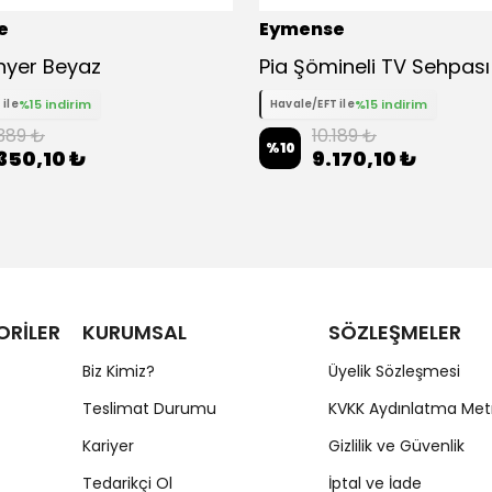
e
Eymense
onyer Beyaz
Pia Şömineli TV Sehpası
%15 indirim
%15 indirim
 ile
Havale/EFT ile
.389 ₺
10.189 ₺
%
10
350,10 ₺
9.170,10 ₺
ORİLER
KURUMSAL
SÖZLEŞMELER
Biz Kimiz?
Üyelik Sözleşmesi
Teslimat Durumu
KVKK Aydınlatma Met
Kariyer
Gizlilik ve Güvenlik
Tedarikçi Ol
İptal ve İade