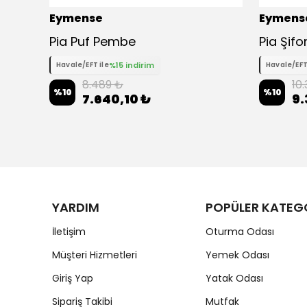
Eymense
Eymens
ti
Pia Puf Pembe
Pia Şif
%15 indirim
Havale/EFT ile
Havale/EFT
8.489 ₺
10
%
10
%
10
7.640,10 ₺
9.
YARDIM
POPÜLER KATEG
İletişim
Oturma Odası
Müşteri Hizmetleri
Yemek Odası
Giriş Yap
Yatak Odası
Sipariş Takibi
Mutfak