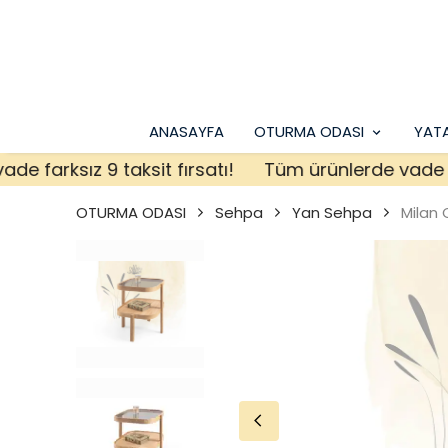
ANASAYFA
OTURMA ODASI
YAT
arksız 9 taksit fırsatı!
Tüm ürünlerde vade farksı
OTURMA ODASI
Sehpa
Yan Sehpa
Milan