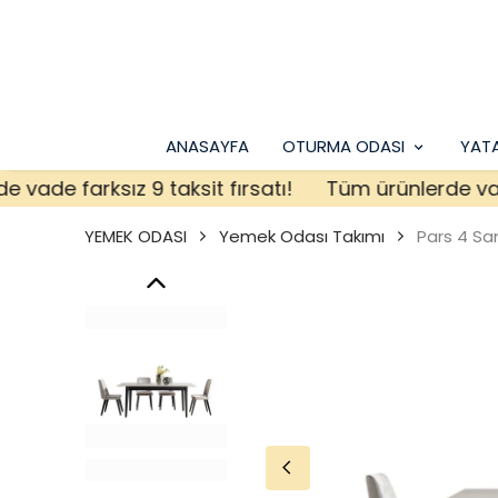
ANASAYFA
OTURMA ODASI
YAT
e farksız 9 taksit fırsatı!
Tüm ürünlerde vade far
YEMEK ODASI
Yemek Odası Takımı
Pars 4 Sa