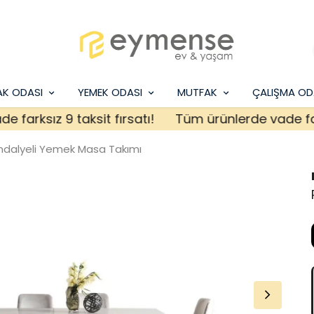
AK ODASI
YEMEK ODASI
MUTFAK
ÇALIŞMA OD
ksız 9 taksit fırsatı!
Tüm ürünlerde vade farksız 
ndalyeli Yemek Masa Takımı