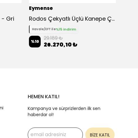
Eymense
Eyme
 - Gri
Rodos Çekyatlı Üçlü Kanepe Çekyat
%15 indirim
Havale/EFT ile
Havale
29.189 ₺
%
10
%
10
26.270,10 ₺
HEMEN KATIL!
ni
Kampanya ve sürprizlerden ilk sen
haberdar ol!
BİZE KATIL