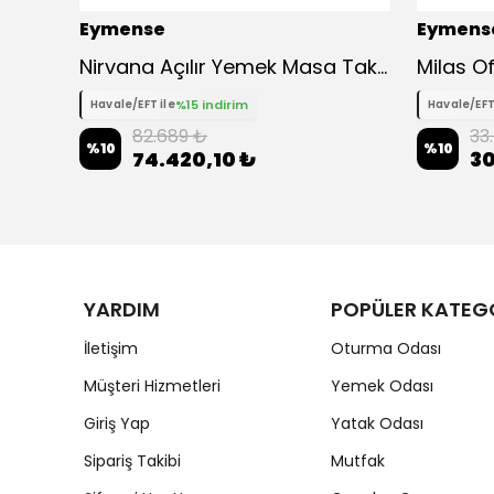
Eymense
Eymens
Nirvana Açılır Yemek Masa Takımı 6 Sandalyeli
Milas O
%15 indirim
Havale/EFT ile
Havale/EFT
82.689 ₺
33
%
10
%
10
74.420,10 ₺
30
YARDIM
POPÜLER KATEG
İletişim
Oturma Odası
Müşteri Hizmetleri
Yemek Odası
Giriş Yap
Yatak Odası
Sipariş Takibi
Mutfak