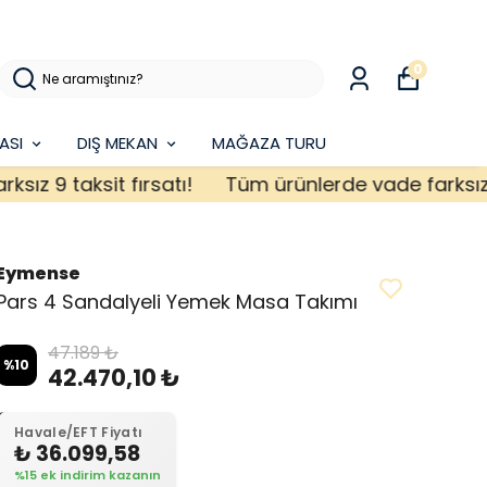
0
ASI
DIŞ MEKAN
MAĞAZA TURU
9 taksit fırsatı!
Tüm ürünlerde vade farksız 9 tak
Eymense
Pars 4 Sandalyeli Yemek Masa Takımı
47.189 ₺
%
10
42.470,10 ₺
Havale/EFT Fiyatı
₺ 36.099,58
%15 ek indirim kazanın