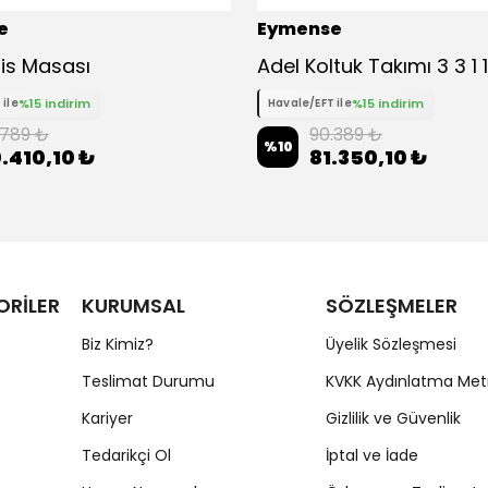
e
Eymense
fis Masası
Adel Koltuk Takımı 3 3 1 1
%15 indirim
%15 indirim
 ile
Havale/EFT ile
.789 ₺
90.389 ₺
%
10
.410,10 ₺
81.350,10 ₺
ORİLER
KURUMSAL
SÖZLEŞMELER
Biz Kimiz?
Üyelik Sözleşmesi
Teslimat Durumu
KVKK Aydınlatma Met
Kariyer
Gizlilik ve Güvenlik
Tedarikçi Ol
İptal ve İade