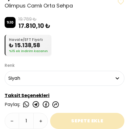
Olimpus Camlı Orta Sehpa
19.789 ₺
%
10
17.810,10 ₺
Havale/EFT Fiyatı
₺ 15.138,58
%15 ek indirim kazanın
Renk
Taksit Seçenekleri
Paylaş
:
SEPETE EKLE