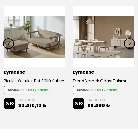
Eymense
Eymense
Pia İkili Koltuk + Puf Sütlü Kahve
Trend Yemek Odası Takımı
%15 indirim
%15 indirim
Havale/EFT ile
Havale/EFT ile
33.789 ₺
94.989 ₺
%
10
%
10
30.410,10 ₺
85.490 ₺