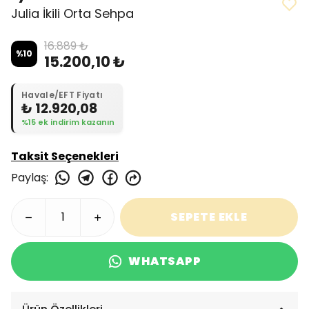
Julia İkili Orta Sehpa
16.889 ₺
%
10
15.200,10 ₺
Havale/EFT Fiyatı
₺ 12.920,08
%15 ek indirim kazanın
Taksit Seçenekleri
Paylaş
:
SEPETE EKLE
WHATSAPP