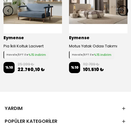
Eymense
Eymense
Pia İkili Koltuk Lacivert
Motus Yatak Odası Takımı
%15 indirim
%15 indirim
Havale/EFT ile
Havale/EFT ile
25.289 ₺
112.789 ₺
%
10
%
10
22.760,10 ₺
101.510 ₺
YARDIM
POPÜLER KATEGORİLER