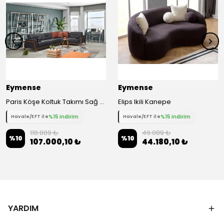
Eymense
Eymense
Paris Köşe Koltuk Takımı Sağ Köşe Antrasit
Elips Ikili Kanepe
%15 indirim
%15 indirim
Havale/EFT ile
Havale/EFT ile
118.889 ₺
49.089 ₺
%
10
%
10
107.000,10 ₺
44.180,10 ₺
YARDIM