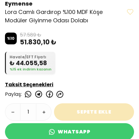
Eymense
Lora Camlı Gardırop %100 MDF Köşe
Modüler Giyinme Odası Dolabı
57.589 ₺
%
10
51.830,10 ₺
Havale/EFT Fiyatı
₺ 44.055,58
%15 ek indirim kazanın
Taksit Seçenekleri
Paylaş
:
SEPETE EKLE
WHATSAPP