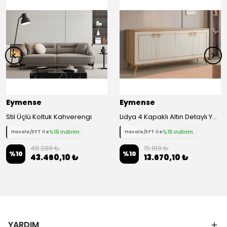
Eymense
Eymense
Stil Üçlü Koltuk Kahverengi
Lidya 4 Kapaklı Altın Detaylı Yemek Odası Konsol
%15 indirim
%15 indirim
Havale/EFT ile
Havale/EFT ile
48.289 ₺
15.189 ₺
%
10
%
10
43.460,10 ₺
13.670,10 ₺
YARDIM