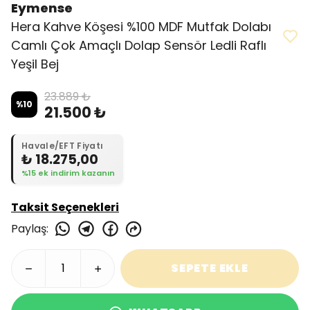
Eymense
Hera Kahve Köşesi %100 MDF Mutfak Dolabı
Camlı Çok Amaçlı Dolap Sensör Ledli Raflı
Yeşil Bej
23.889 ₺
%
10
21.500 ₺
Havale/EFT Fiyatı
₺ 18.275,00
%15 ek indirim kazanın
Taksit Seçenekleri
Paylaş
:
SEPETE EKLE