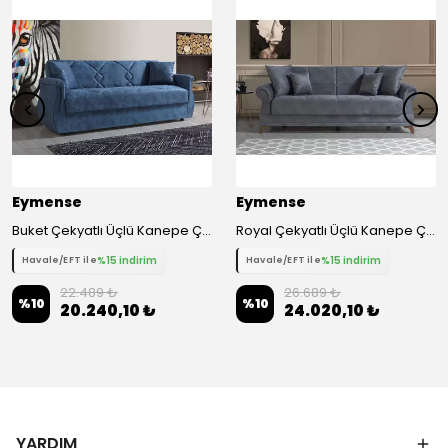
Eymense
Eymense
Buket Çekyatlı Üçlü Kanepe Çekyat - Mavi
Royal Çekyatlı Üçlü Kanepe Çekyat
%15 indirim
%15 indirim
Havale/EFT ile
Havale/EFT ile
22.489 ₺
26.689 ₺
%
10
%
10
20.240,10 ₺
24.020,10 ₺
YARDIM