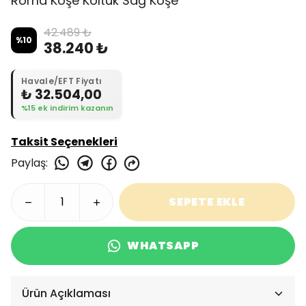
Roma Köşe Koltuk Sağ Köşe
42.489 ₺
%
10
38.240 ₺
Havale/EFT Fiyatı
₺ 32.504,00
%15 ek indirim kazanın
Taksit Seçenekleri
Paylaş
:
SEPETE EKLE
WHATSAPP
Ürün Açıklaması