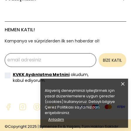
HEMEN KATIL!
Kampanya ve sürprizlerden ilk sen haberdar ol!
BİZE KATIL
KVKK Aydınlatma Metnini
okudum,
kabul ediyorum.
Alışveriş deneyiminizi iyileştirmek için
yasal düzenlemelere uygun çerezler
(cookies) kullanıyoruz. Detaylı bilgiye
Çerez Politikası
sayfamızdan
erişebilirsiniz.
Anladım
©Copyright 2025 | Eymense Ev & Yaşam, Tüm Hakları Saklıdır.