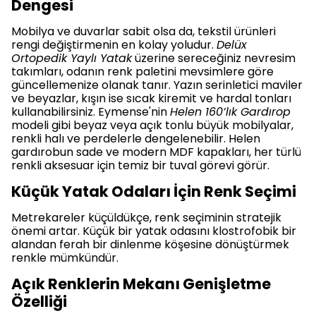
Dengesi
Mobilya ve duvarlar sabit olsa da, tekstil ürünleri
rengi değiştirmenin en kolay yoludur.
Delüx
Ortopedik Yaylı Yatak
üzerine sereceğiniz nevresim
takımları, odanın renk paletini mevsimlere göre
güncellemenize olanak tanır. Yazın serinletici maviler
ve beyazlar, kışın ise sıcak kiremit ve hardal tonları
kullanabilirsiniz. Eymense'nin
Helen 160’lık Gardırop
modeli gibi beyaz veya açık tonlu büyük mobilyalar,
renkli halı ve perdelerle dengelenebilir. Helen
gardırobun sade ve modern MDF kapakları, her türlü
renkli aksesuar için temiz bir tuval görevi görür.
Küçük Yatak Odaları İçin Renk Seçimi
Metrekareler küçüldükçe, renk seçiminin stratejik
önemi artar. Küçük bir yatak odasını klostrofobik bir
alandan ferah bir dinlenme köşesine dönüştürmek
renkle mümkündür.
Açık Renklerin Mekanı Genişletme
Özelliği