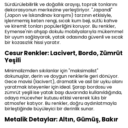
Sürdürülebilirlik ve doğallık arayışı, toprak tonlarını
dekorasyonun merkezine yerleştiriyor. "Japandi"
(Japon ve İskandinav karışımı) tarzının etkisiyle,
işlenmemiş keten rengi, sıcak kum beji, sütlü kahve
ve kiremit tonları popülerliğini koruyor. Bu renkler,
Eymense'nin ahşap dokulu mobilyalarıyla mükemmel
bir uyum sağlayarak, yatak odasında güvenli ve sıcak
bir kozasızlık hissi yaratır.
Cesur Renkler: Lacivert, Bordo, Zümrüt
Yeşili
Minimalizmden sıkılanlar için "maksimalist"
dokunuşlar, derin ve doygun renklerle geri dönüyor.
Gece mavisi (lacivert), dramatik ve asil bir uyku alanı
yaratmak isteyenler için ideal. Şarap bordosu ve
zümrüt yeşili ise yatak başı duvarında kullanıldığında,
odaya mücevher kutusu etkisi vererek lüks bir
atmosfer katıyor. Bu renkler, doğru aydınlatmayla
birleştiğinde büyüleyici bir derinlik sunar.
Metalik Detaylar: Altın, Gümüş, Bakır