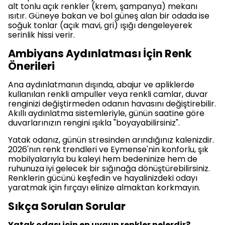
alt tonlu açık renkler (krem, şampanya) mekanı
ısıtır. Güneye bakan ve bol güneş alan bir odada ise
soğuk tonlar (açık mavi, gri) ışığı dengeleyerek
serinlik hissi verir.
Ambiyans Aydınlatması İçin Renk
Önerileri
Ana aydınlatmanın dışında, abajur ve apliklerde
kullanılan renkli ampuller veya renkli camlar, duvar
renginizi değiştirmeden odanın havasını değiştirebilir.
Akıllı aydınlatma sistemleriyle, günün saatine göre
duvarlarınızın rengini ışıkla "boyayabilirsiniz".
Yatak odanız, günün stresinden arındığınız kalenizdir.
2026'nın renk trendleri ve Eymense'nin konforlu, şık
mobilyalarıyla bu kaleyi hem bedeninize hem de
ruhunuza iyi gelecek bir sığınağa dönüştürebilirsiniz.
Renklerin gücünü keşfedin ve hayalinizdeki odayı
yaratmak için fırçayı elinize almaktan korkmayın.
Sıkça Sorulan Sorular
Yatak odası için en uygun renkler nelerdir?