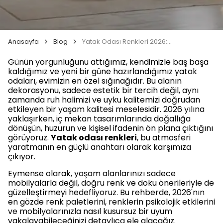
Anasayfa
Blog
Yatak Odası Renkleri 2026: Trendler ve İlham Veren Fikirler
Günün yorgunluğunu attığımız, kendimizle baş başa
kaldığımız ve yeni bir güne hazırlandığımız yatak
odaları, evimizin en özel sığınağıdır. Bu alanın
dekorasyonu, sadece estetik bir tercih değil, aynı
zamanda ruh halimizi ve uyku kalitemizi doğrudan
etkileyen bir yaşam kalitesi meselesidir. 2026 yılına
yaklaşırken, iç mekan tasarımlarında doğallığa
dönüşün, huzurun ve kişisel ifadenin ön plana çıktığını
görüyoruz.
Yatak odası renkleri
, bu atmosferi
yaratmanın en güçlü anahtarı olarak karşımıza
çıkıyor.
Eymense olarak, yaşam alanlarınızı sadece
mobilyalarla değil, doğru renk ve doku önerileriyle de
güzelleştirmeyi hedefliyoruz. Bu rehberde, 2026'nın
en gözde renk paletlerini, renklerin psikolojik etkilerini
ve mobilyalarınızla nasıl kusursuz bir uyum
yakalayabileceğinizi detaylıca ele alacağız.