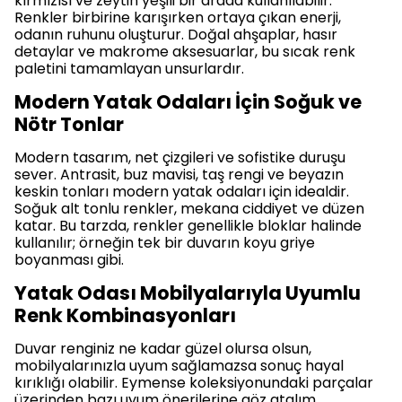
kırmızısı ve zeytin yeşili bir arada kullanılabilir.
Renkler birbirine karışırken ortaya çıkan enerji,
odanın ruhunu oluşturur. Doğal ahşaplar, hasır
detaylar ve makrome aksesuarlar, bu sıcak renk
paletini tamamlayan unsurlardır.
Modern Yatak Odaları İçin Soğuk ve
Nötr Tonlar
Modern tasarım, net çizgileri ve sofistike duruşu
sever. Antrasit, buz mavisi, taş rengi ve beyazın
keskin tonları modern yatak odaları için idealdir.
Soğuk alt tonlu renkler, mekana ciddiyet ve düzen
katar. Bu tarzda, renkler genellikle bloklar halinde
kullanılır; örneğin tek bir duvarın koyu griye
boyanması gibi.
Yatak Odası Mobilyalarıyla Uyumlu
Renk Kombinasyonları
Duvar renginiz ne kadar güzel olursa olsun,
mobilyalarınızla uyum sağlamazsa sonuç hayal
kırıklığı olabilir. Eymense koleksiyonundaki parçalar
üzerinden bazı uyum önerilerine göz atalım.