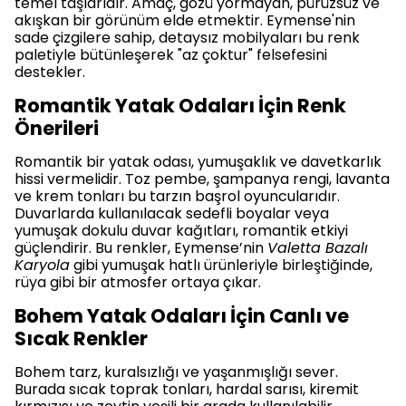
temel taşlarıdır. Amaç, gözü yormayan, pürüzsüz ve
akışkan bir görünüm elde etmektir. Eymense'nin
sade çizgilere sahip, detaysız mobilyaları bu renk
paletiyle bütünleşerek "az çoktur" felsefesini
destekler.
Romantik Yatak Odaları İçin Renk
Önerileri
Romantik bir yatak odası, yumuşaklık ve davetkarlık
hissi vermelidir. Toz pembe, şampanya rengi, lavanta
ve krem tonları bu tarzın başrol oyuncularıdır.
Duvarlarda kullanılacak sedefli boyalar veya
yumuşak dokulu duvar kağıtları, romantik etkiyi
güçlendirir. Bu renkler, Eymense’nin
Valetta Bazalı
Karyola
gibi yumuşak hatlı ürünleriyle birleştiğinde,
rüya gibi bir atmosfer ortaya çıkar.
Bohem Yatak Odaları İçin Canlı ve
Sıcak Renkler
Bohem tarz, kuralsızlığı ve yaşanmışlığı sever.
Burada sıcak toprak tonları, hardal sarısı, kiremit