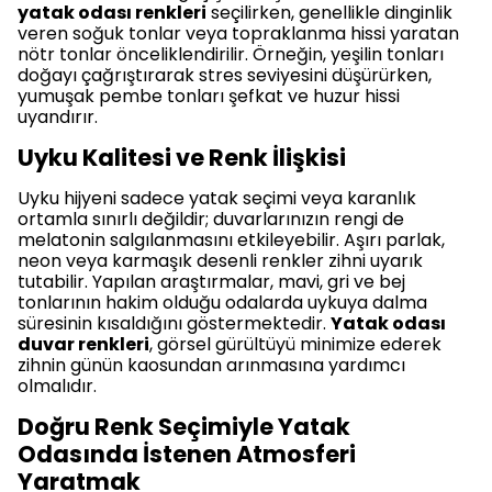
yatak odası renkleri
seçilirken, genellikle dinginlik
veren soğuk tonlar veya topraklanma hissi yaratan
nötr tonlar önceliklendirilir. Örneğin, yeşilin tonları
doğayı çağrıştırarak stres seviyesini düşürürken,
yumuşak pembe tonları şefkat ve huzur hissi
uyandırır.
Uyku Kalitesi ve Renk İlişkisi
Uyku hijyeni sadece yatak seçimi veya karanlık
ortamla sınırlı değildir; duvarlarınızın rengi de
melatonin salgılanmasını etkileyebilir. Aşırı parlak,
neon veya karmaşık desenli renkler zihni uyarık
tutabilir. Yapılan araştırmalar, mavi, gri ve bej
tonlarının hakim olduğu odalarda uykuya dalma
süresinin kısaldığını göstermektedir.
Yatak odası
duvar renkleri
, görsel gürültüyü minimize ederek
zihnin günün kaosundan arınmasına yardımcı
olmalıdır.
Doğru Renk Seçimiyle Yatak
Odasında İstenen Atmosferi
Yaratmak