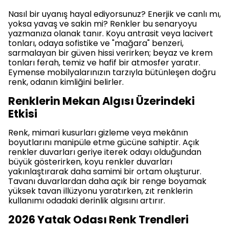
Nasıl bir uyanış hayal ediyorsunuz? Enerjik ve canlı mı,
yoksa yavaş ve sakin mi? Renkler bu senaryoyu
yazmanıza olanak tanır. Koyu antrasit veya lacivert
tonları, odaya sofistike ve "mağara" benzeri,
sarmalayan bir güven hissi verirken; beyaz ve krem
tonları ferah, temiz ve hafif bir atmosfer yaratır.
Eymense mobilyalarınızın tarzıyla bütünleşen doğru
renk, odanın kimliğini belirler.
Renklerin Mekan Algısı Üzerindeki
Etkisi
Renk, mimari kusurları gizleme veya mekânın
boyutlarını manipüle etme gücüne sahiptir. Açık
renkler duvarları geriye iterek odayı olduğundan
büyük gösterirken, koyu renkler duvarları
yakınlaştırarak daha samimi bir ortam oluşturur.
Tavanı duvarlardan daha açık bir renge boyamak
yüksek tavan illüzyonu yaratırken, zıt renklerin
kullanımı odadaki derinlik algısını artırır.
2026 Yatak Odası Renk Trendleri