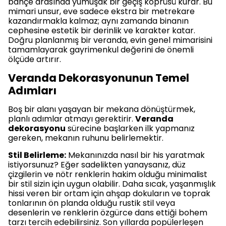
bahçe arasında yumuşak bir geçiş köprüsü kurar. Bu
mimari unsur, eve sadece ekstra bir metrekare
kazandırmakla kalmaz; aynı zamanda binanın
cephesine estetik bir derinlik ve karakter katar.
Doğru planlanmış bir veranda, evin genel mimarisini
tamamlayarak gayrimenkul değerini de önemli
ölçüde artırır.
Veranda Dekorasyonunun Temel
Adımları
Boş bir alanı yaşayan bir mekana dönüştürmek,
planlı adımlar atmayı gerektirir.
Veranda
dekorasyonu
sürecine başlarken ilk yapmanız
gereken, mekanın ruhunu belirlemektir.
Stil Belirleme:
Mekanınızda nasıl bir his yaratmak
istiyorsunuz? Eğer sadelikten yanaysanız, düz
çizgilerin ve nötr renklerin hakim olduğu minimalist
bir stil sizin için uygun olabilir. Daha sıcak, yaşanmışlık
hissi veren bir ortam için ahşap dokuların ve toprak
tonlarının ön planda olduğu rustik stil veya
desenlerin ve renklerin özgürce dans ettiği bohem
tarzı tercih edebilirsiniz. Son yıllarda popülerleşen