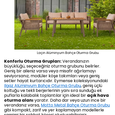
Laçin Alüminyum Bahçe Oturma Grubu
Konforlu Oturma Grupları:
Verandanızın
büyüklüğü, seçeceğiniz oturma grubunu belirler.
Geniş bir aileniz varsa veya misafir ağırlamayı
seviyorsanız, modüler köşe takımları veya geniş
setler hayat kurtarıcıdır. Eymense koleksiyonundaki
Ilgaz Alüminyum Bahçe Oturma Grubu
, geniş üçlü
koltuğu ve tekli berjerlerinin yanı sıra sunduğu ek
puflarla kalabalık toplantılar için ideal bir
açık hava
oturma alanı
yaratır. Daha dar veya uzun ince bir
verandanız varsa,
Motto Metal Bahçe Oturma Grubu
gibi kompakt, zarif ve yer kaplamayan modellerle
samimi bir sohbet köşesi oluşturabilirsiniz.