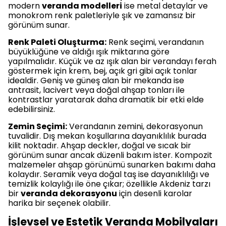
modern
veranda modelleri
ise metal detaylar ve
monokrom renk paletleriyle şık ve zamansız bir
görünüm sunar.
Renk Paleti Oluşturma:
Renk seçimi, verandanın
büyüklüğüne ve aldığı ışık miktarına göre
yapılmalıdır. Küçük ve az ışık alan bir verandayı ferah
göstermek için krem, bej, açık gri gibi açık tonlar
idealdir. Geniş ve güneş alan bir mekanda ise
antrasit, lacivert veya doğal ahşap tonları ile
kontrastlar yaratarak daha dramatik bir etki elde
edebilirsiniz.
Zemin Seçimi:
Verandanın zemini, dekorasyonun
tuvalidir. Dış mekan koşullarına dayanıklılık burada
kilit noktadır. Ahşap deckler, doğal ve sıcak bir
görünüm sunar ancak düzenli bakım ister. Kompozit
malzemeler ahşap görünümü sunarken bakımı daha
kolaydır. Seramik veya doğal taş ise dayanıklılığı ve
temizlik kolaylığı ile öne çıkar; özellikle Akdeniz tarzı
bir
veranda dekorasyonu
için desenli karolar
harika bir seçenek olabilir.
İşlevsel ve Estetik Veranda Mobilyaları