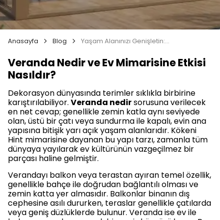
Anasayfa
Blog
Yaşam Alanınızı Genişletin: Veranda Nedir ve Nasıl Dekore Edilir?
Veranda Nedir ve Ev Mimarisine Etkisi
Nasıldır?
Dekorasyon dünyasında terimler sıklıkla birbirine
karıştırılabiliyor.
Veranda nedir
sorusuna verilecek
en net cevap; genellikle zemin katla aynı seviyede
olan, üstü bir çatı veya sundurma ile kapalı, evin ana
yapısına bitişik yarı açık yaşam alanlarıdır. Kökeni
Hint mimarisine dayanan bu yapı tarzı, zamanla tüm
dünyaya yayılarak ev kültürünün vazgeçilmez bir
parçası haline gelmiştir.
Verandayı balkon veya terastan ayıran temel özellik,
genellikle bahçe ile doğrudan bağlantılı olması ve
zemin katta yer almasıdır. Balkonlar binanın dış
cephesine asılı dururken, teraslar genellikle çatılarda
veya geniş düzlüklerde bulunur. Veranda ise ev ile