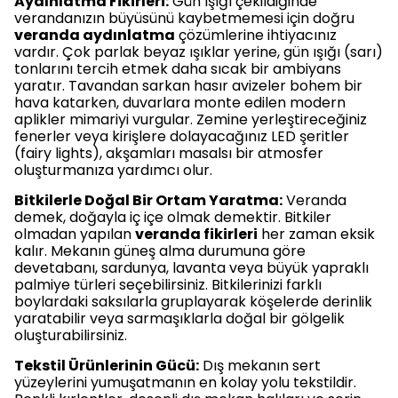
Aydınlatma Fikirleri:
Gün ışığı çekildiğinde
verandanızın büyüsünü kaybetmemesi için doğru
veranda aydınlatma
çözümlerine ihtiyacınız
vardır. Çok parlak beyaz ışıklar yerine, gün ışığı (sarı)
tonlarını tercih etmek daha sıcak bir ambiyans
yaratır. Tavandan sarkan hasır avizeler bohem bir
hava katarken, duvarlara monte edilen modern
aplikler mimariyi vurgular. Zemine yerleştireceğiniz
fenerler veya kirişlere dolayacağınız LED şeritler
(fairy lights), akşamları masalsı bir atmosfer
oluşturmanıza yardımcı olur.
Bitkilerle Doğal Bir Ortam Yaratma:
Veranda
demek, doğayla iç içe olmak demektir. Bitkiler
olmadan yapılan
veranda fikirleri
her zaman eksik
kalır. Mekanın güneş alma durumuna göre
devetabanı, sardunya, lavanta veya büyük yapraklı
palmiye türleri seçebilirsiniz. Bitkilerinizi farklı
boylardaki saksılarla gruplayarak köşelerde derinlik
yaratabilir veya sarmaşıklarla doğal bir gölgelik
oluşturabilirsiniz.
Tekstil Ürünlerinin Gücü:
Dış mekanın sert
yüzeylerini yumuşatmanın en kolay yolu tekstildir.