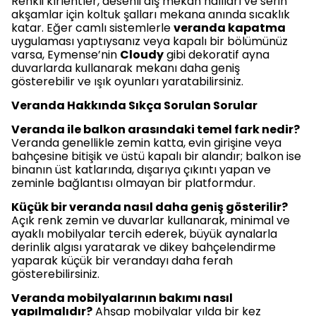
Renkli kırlentler, desenli dış mekan halıları ve serin
akşamlar için koltuk şalları mekana anında sıcaklık
katar. Eğer camlı sistemlerle
veranda kapatma
uygulaması yaptıysanız veya kapalı bir bölümünüz
varsa, Eymense’nin
Cloudy
gibi dekoratif ayna
duvarlarda kullanarak mekanı daha geniş
gösterebilir ve ışık oyunları yaratabilirsiniz.
Veranda Hakkında Sıkça Sorulan Sorular
Veranda ile balkon arasındaki temel fark nedir?
Veranda genellikle zemin katta, evin girişine veya
bahçesine bitişik ve üstü kapalı bir alandır; balkon ise
binanın üst katlarında, dışarıya çıkıntı yapan ve
zeminle bağlantısı olmayan bir platformdur.
Küçük bir veranda nasıl daha geniş gösterilir?
Açık renk zemin ve duvarlar kullanarak, minimal ve
ayaklı mobilyalar tercih ederek, büyük aynalarla
derinlik algısı yaratarak ve dikey bahçelendirme
yaparak küçük bir verandayı daha ferah
gösterebilirsiniz.
Veranda mobilyalarının bakımı nasıl
yapılmalıdır?
Ahşap mobilyalar yılda bir kez