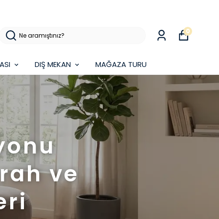
0
ASI
DIŞ MEKAN
MAĞAZA TURU
yonu
erah ve
ri