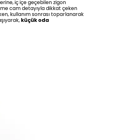
rine, iç içe geçebilen zigon
 füme cam detayıyla dikkat çeken
rken, kullanım sonrası toparlanarak
aşıyarak,
küçük oda