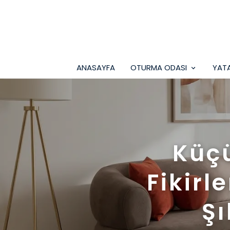
ANASAYFA
OTURMA ODASI
YAT
Küç
Fikirl
Ş