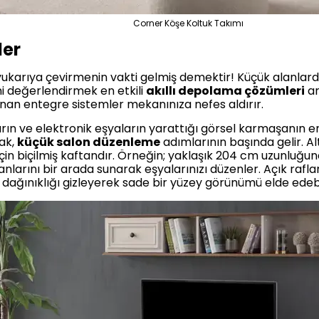
Corner Köşe Koltuk Takımı
ler
ı yukarıya çevirmenin vakti gelmiş demektir! Küçük alanlar
ini değerlendirmek en etkili
akıllı depolama çözümleri
ar
lanan entegre sistemler mekanınıza nefes aldırır.
ların ve elektronik eşyaların yarattığı görsel karmaşanın e
ak,
küçük salon düzenleme
adımlarının başında gelir. Alt
için biçilmiş kaftandır. Örneğin; yaklaşık 204 cm uzunluğ
anlarını bir arada sunarak eşyalarınızı düzenler. Açık rafl
 dağınıklığı gizleyerek sade bir yüzey görünümü elde edebil