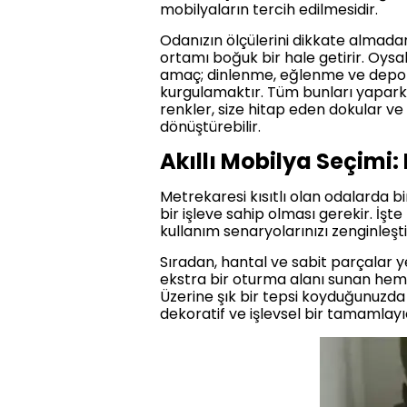
mobilyaların tercih edilmesidir.
Odanızın ölçülerini dikkate almadan
ortamı boğuk bir hale getirir. Oysak
amaç; dinlenme, eğlenme ve depolam
kurgulamaktır. Tüm bunları yaparken
renkler, size hitap eden dokular ve 
dönüştürebilir.
Akıllı Mobilya Seçimi:
Metrekaresi kısıtlı olan odalarda b
bir işleve sahip olması gerekir. İş
kullanım senaryolarınızı zenginleştir
Sıradan, hantal ve sabit parçalar y
ekstra bir oturma alanı sunan hem d
Üzerine şık bir tepsi koyduğunuzd
dekoratif ve işlevsel bir tamamlayıc