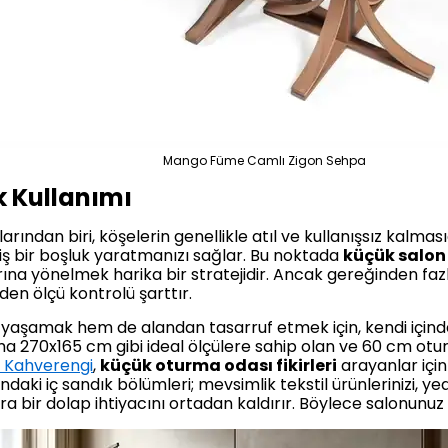
Mango Füme Camlı Zigon Sehpa
k Kullanımı
ından biri, köşelerin genellikle atıl ve kullanışsız kalmasıd
ş bir boşluk yaratmanızı sağlar. Bu noktada
küçük salon 
na yönelmek harika bir stratejidir. Ancak gereğinden fazla
en ölçü kontrolü şarttır.
yaşamak hem de alandan tasarruf etmek için, kendi için
ama 270x165 cm gibi ideal ölçülere sahip olan ve 60 cm otu
ı Kahverengi
,
küçük oturma odası fikirleri
arayanlar için 
ki iç sandık bölümleri; mevsimlik tekstil ürünlerinizi, yede
ra bir dolap ihtiyacını ortadan kaldırır. Böylece salonunuz