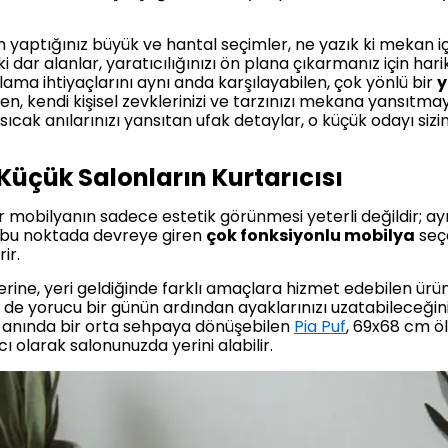
 yaptığınız büyük ve hantal seçimler, ne yazık ki mekan içi
i dar alanlar, yaratıcılığınızı ön plana çıkarmanız için hari
a ihtiyaçlarını aynı anda karşılayabilen, çok yönlü bir
y
, kendi kişisel zevklerinizi ve tarzınızı mekana yansıtmay
sıcak anılarınızı yansıtan ufak detaylar, o küçük odayı sizi
 Küçük Salonların Kurtarıcısı
ir mobilyanın sadece estetik görünmesi yeterli değildir; ay
te bu noktada devreye giren
çok fonksiyonlu mobilya
seçe
ir.
erine, yeri geldiğinde farklı amaçlara hizmet edebilen ürü
e yorucu bir günün ardından ayaklarınızı uzatabileceğiniz 
a anında bir orta sehpaya dönüşebilen
Pia Puf
, 69x68 cm öl
ı olarak salonunuzda yerini alabilir.