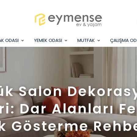
AK ODASI
YEMEK ODASI
MUTFAK
ÇALIŞMA OD
ük Salon Dekoras
eri: Dar Alanları F
ık Gösterme Rehbe