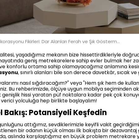
Küçük Salon Dekorasyonu Fikirleri: Dar Alanları Ferah ve Şık Gösterme Rehberi
litesi, yaşadığımız mekanın bize hissettirdikleriyle doğru
ir hayatında geniş metrekarelere sahip evler bulmak her
 ve konforlu ortama sahip olamayacağımız anlamına kesin
rasyonu
, sınırlı alanları bile son derece davetkâr, sıcak ve g
alarımı nasıl sığdıracağım?" veya "Hem şık hem de kullanışl
niz. Bu rehberimizde, ölçüye uygun mobilya seçiminden akı
genişlik hissi yaratan püf noktalara kadar pek çok konuy
verici yolculuğa hep birlikte başlayalım!
 Bakış: Potansiyeli Keşfedin
luğunu attığımız, sevdiklerimizle keyifli vakit geçirdiğimi
üstlenen bir odanın küçük olması ilk bakışta bir dezavantaj 
, aslında karşılaştığımız en büyük problem metrekare yete