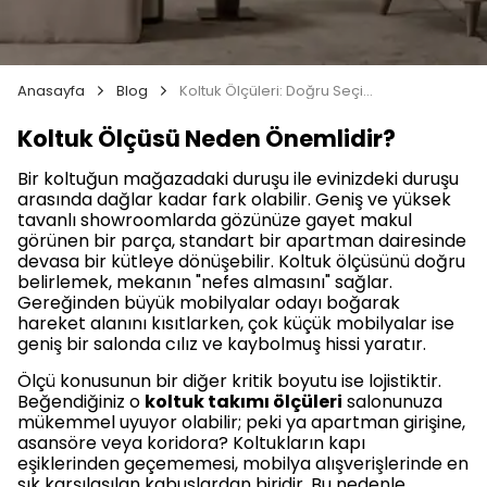
Anasayfa
Blog
Koltuk Ölçüleri: Doğru Seçim İçin Eksiksiz Rehber
Koltuk Ölçüsü Neden Önemlidir?
Bir koltuğun mağazadaki duruşu ile evinizdeki duruşu
arasında dağlar kadar fark olabilir. Geniş ve yüksek
tavanlı showroomlarda gözünüze gayet makul
görünen bir parça, standart bir apartman dairesinde
devasa bir kütleye dönüşebilir. Koltuk ölçüsünü doğru
belirlemek, mekanın "nefes almasını" sağlar.
Gereğinden büyük mobilyalar odayı boğarak
hareket alanını kısıtlarken, çok küçük mobilyalar ise
geniş bir salonda cılız ve kaybolmuş hissi yaratır.
Ölçü konusunun bir diğer kritik boyutu ise lojistiktir.
Beğendiğiniz o
koltuk takımı ölçüleri
salonunuza
mükemmel uyuyor olabilir; peki ya apartman girişine,
asansöre veya koridora? Koltukların kapı
eşiklerinden geçememesi, mobilya alışverişlerinde en
sık karşılaşılan kabuslardan biridir. Bu nedenle