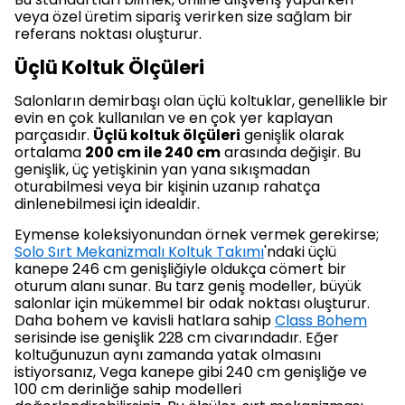
veya özel üretim sipariş verirken size sağlam bir
referans noktası oluşturur.
Üçlü Koltuk Ölçüleri
Salonların demirbaşı olan üçlü koltuklar, genellikle bir
evin en çok kullanılan ve en çok yer kaplayan
parçasıdır.
Üçlü koltuk ölçüleri
genişlik olarak
ortalama
200 cm ile 240 cm
arasında değişir. Bu
genişlik, üç yetişkinin yan yana sıkışmadan
oturabilmesi veya bir kişinin uzanıp rahatça
dinlenebilmesi için idealdir.
Eymense koleksiyonundan örnek vermek gerekirse;
Solo Sırt Mekanizmalı Koltuk Takımı
'ndaki üçlü
kanepe 246 cm genişliğiyle oldukça cömert bir
oturum alanı sunar. Bu tarz geniş modeller, büyük
salonlar için mükemmel bir odak noktası oluşturur.
Daha bohem ve kavisli hatlara sahip
Class Bohem
serisinde ise genişlik 228 cm civarındadır. Eğer
koltuğunuzun aynı zamanda yatak olmasını
istiyorsanız, Vega kanepe gibi 240 cm genişliğe ve
100 cm derinliğe sahip modelleri