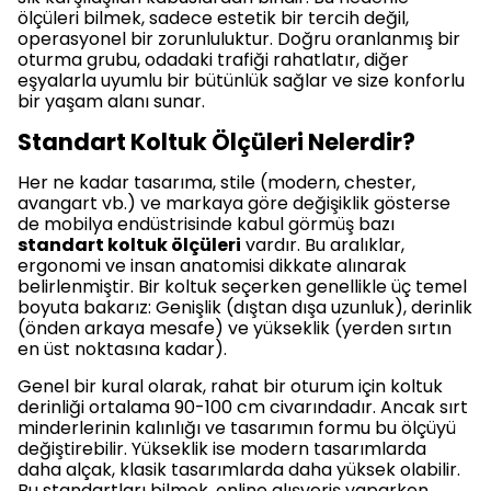
ölçüleri bilmek, sadece estetik bir tercih değil,
operasyonel bir zorunluluktur. Doğru oranlanmış bir
oturma grubu, odadaki trafiği rahatlatır, diğer
eşyalarla uyumlu bir bütünlük sağlar ve size konforlu
bir yaşam alanı sunar.
Standart Koltuk Ölçüleri Nelerdir?
Her ne kadar tasarıma, stile (modern, chester,
avangart vb.) ve markaya göre değişiklik gösterse
de mobilya endüstrisinde kabul görmüş bazı
standart koltuk ölçüleri
vardır. Bu aralıklar,
ergonomi ve insan anatomisi dikkate alınarak
belirlenmiştir. Bir koltuk seçerken genellikle üç temel
boyuta bakarız: Genişlik (dıştan dışa uzunluk), derinlik
(önden arkaya mesafe) ve yükseklik (yerden sırtın
en üst noktasına kadar).
Genel bir kural olarak, rahat bir oturum için koltuk
derinliği ortalama 90-100 cm civarındadır. Ancak sırt
minderlerinin kalınlığı ve tasarımın formu bu ölçüyü
değiştirebilir. Yükseklik ise modern tasarımlarda
daha alçak, klasik tasarımlarda daha yüksek olabilir.
Bu standartları bilmek, online alışveriş yaparken