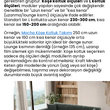
gerektiren gruptur.
Köşe koltuk ölçüleri
ve
L koltuk
ölçüleri
, modüler yapıları sayesinde çok değişkendir.
Genellikle bir "uzun kenar" ve bir "kısa kenar"
(uzanma/lounge kısmı) ölçüsüyle ifade edilirler.
Standart bir L koltukta uzun kenar
230-300 cm
, kısa
kenar ise
150-200 cm
aralığında olabilir.
Örneğin,
Mocha Köşe Koltuk Takımı
250 cm uzun
kenar ve 160 cm kısa kenar ölçüsüyle orta
büyüklükteki salonlar için ideal bir denge sunar.
Lounge kısmının derinliği (örneğin 135 cm), uzanıp
film izlemek için mükemmeldir. Köşe koltuk seçerken
sadece dış ölçüleri değil, modüllerin ayrılıp
ayrılamadığını da kontrol etmelisiniz. Kraft Minderli
Keten gibi modellerde yönün (sağ veya sol köşe)
değişebilmesi, taşınma veya dekorasyon değişikliği
durumlarında büyük avantaj sağlar.