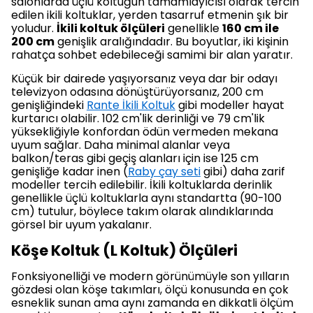
salonlarda üçlü koltuğun tamamlayıcısı olarak tercih
edilen ikili koltuklar, yerden tasarruf etmenin şık bir
yoludur.
İkili koltuk ölçüleri
genellikle
160 cm ile
200 cm
genişlik aralığındadır. Bu boyutlar, iki kişinin
rahatça sohbet edebileceği samimi bir alan yaratır.
Küçük bir dairede yaşıyorsanız veya dar bir odayı
televizyon odasına dönüştürüyorsanız, 200 cm
genişliğindeki
Rante İkili Koltuk
gibi modeller hayat
kurtarıcı olabilir. 102 cm'lik derinliği ve 79 cm'lik
yüksekliğiyle konfordan ödün vermeden mekana
uyum sağlar. Daha minimal alanlar veya
balkon/teras gibi geçiş alanları için ise 125 cm
genişliğe kadar inen (
Raby çay seti
gibi) daha zarif
modeller tercih edilebilir. İkili koltuklarda derinlik
genellikle üçlü koltuklarla aynı standartta (90-100
cm) tutulur, böylece takım olarak alındıklarında
görsel bir uyum yakalanır.
Köşe Koltuk (L Koltuk) Ölçüleri
Fonksiyonelliği ve modern görünümüyle son yılların
gözdesi olan köşe takımları, ölçü konusunda en çok
esneklik sunan ama aynı zamanda en dikkatli ölçüm