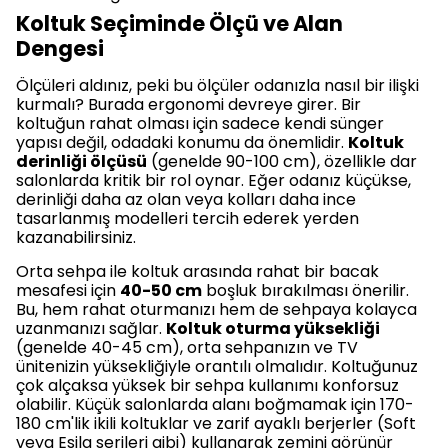
Koltuk Seçiminde Ölçü ve Alan
Dengesi
Ölçüleri aldınız, peki bu ölçüler odanızla nasıl bir ilişki
kurmalı? Burada ergonomi devreye girer. Bir
koltuğun rahat olması için sadece kendi sünger
yapısı değil, odadaki konumu da önemlidir.
Koltuk
derinliği ölçüsü
(genelde 90-100 cm), özellikle dar
salonlarda kritik bir rol oynar. Eğer odanız küçükse,
derinliği daha az olan veya kolları daha ince
tasarlanmış modelleri tercih ederek yerden
kazanabilirsiniz.
Orta sehpa ile koltuk arasında rahat bir bacak
mesafesi için
40-50 cm
boşluk bırakılması önerilir.
Bu, hem rahat oturmanızı hem de sehpaya kolayca
uzanmanızı sağlar.
Koltuk oturma yüksekliği
(genelde 40-45 cm), orta sehpanızın ve TV
ünitenizin yüksekliğiyle orantılı olmalıdır. Koltuğunuz
çok alçaksa yüksek bir sehpa kullanımı konforsuz
olabilir. Küçük salonlarda alanı boğmamak için 170-
180 cm'lik ikili koltuklar ve zarif ayaklı berjerler (Soft
veya Esila serileri gibi) kullanarak zemini görünür