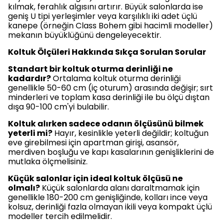
kılmak, ferahlık algısını artırır. Büyük salonlarda ise
geniş U tipi yerleşimler veya karşılıklı iki adet üçlü
kanepe (örneğin Class Bohem gibi hacimli modeller)
mekanın büyüklüğünü dengeleyecektir.
Koltuk Ölçüleri Hakkında Sıkça Sorulan Sorular
Standart bir koltuk oturma derinliği ne
kadardır?
Ortalama koltuk oturma derinliği
genellikle 50-60 cm (iç oturum) arasında değişir; sırt
minderleri ve toplam kasa derinliği ile bu ölçü dıştan
dışa 90-100 cm'yi bulabilir.
Koltuk alırken sadece odanın ölçüsünü bilmek
yeterli mi?
Hayır, kesinlikle yeterli değildir; koltuğun
eve girebilmesi için apartman girişi, asansör,
merdiven boşluğu ve kapı kasalarının genişliklerini de
mutlaka ölçmelisiniz.
Küçük salonlar için ideal koltuk ölçüsü ne
olmalı?
Küçük salonlarda alanı daraltmamak için
genellikle 180-200 cm genişliğinde, kolları ince veya
kolsuz, derinliği fazla olmayan ikili veya kompakt üçlü
modeller tercih edilmelidir.