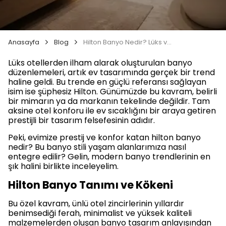
Anasayfa
Blog
Hilton Banyo Nedir? Lüks ve İşlevsel Bir Yaşam Alanı
Lüks otellerden ilham alarak oluşturulan banyo
düzenlemeleri, artık ev tasarımında gerçek bir trend
haline geldi. Bu trende en güçlü referansı sağlayan
isim ise şüphesiz Hilton. Günümüzde bu kavram, belirli
bir mimarın ya da markanın tekelinde değildir. Tam
aksine otel konforu ile ev sıcaklığını bir araya getiren
prestijli bir tasarım felsefesinin adıdır.
Peki, evimize prestij ve konfor katan hilton banyo
nedir? Bu banyo stili yaşam alanlarımıza nasıl
entegre edilir? Gelin, modern banyo trendlerinin en
şık halini birlikte inceleyelim.
Hilton Banyo Tanımı ve Kökeni
Bu özel kavram, ünlü otel zincirlerinin yıllardır
benimsediği ferah, minimalist ve yüksek kaliteli
malzemelerden oluşan banyo tasarım anlayışından