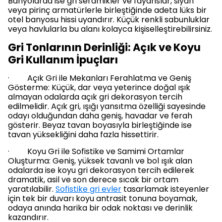
Banyolarda ise gri seramikler ve fayanslar, siyah
veya pirinç armatürlerle birleştiğinde adeta lüks bir
otel banyosu hissi uyandırır. Küçük renkli sabunluklar
veya havlularla bu alanı kolayca kişiselleştirebilirsiniz.
Gri Tonlarının Derinliği: Açık ve Koyu
Gri Kullanım İpuçları
· Açık Gri ile Mekanları Ferahlatma ve Geniş
Gösterme: Küçük, dar veya yeterince doğal ışık
almayan odalarda açık gri dekorasyon tercih
edilmelidir. Açık gri, ışığı yansıtma özelliği sayesinde
odayı olduğundan daha geniş, havadar ve ferah
gösterir. Beyaz tavan boyasıyla birleştiğinde ise
tavan yüksekliğini daha fazla hissettirir.
· Koyu Gri ile Sofistike ve Samimi Ortamlar
Oluşturma: Geniş, yüksek tavanlı ve bol ışık alan
odalarda ise koyu gri dekorasyon tercih edilerek
dramatik, asil ve son derece sıcak bir ortam
yaratılabilir.
Sofistike gri evler
tasarlamak isteyenler
için tek bir duvarı koyu antrasit tonuna boyamak,
odaya anında harika bir odak noktası ve derinlik
kazandırır.