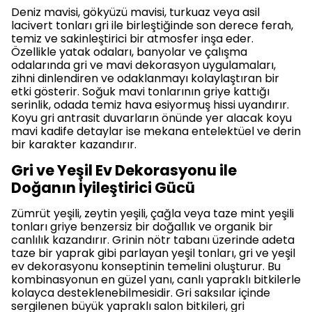
Deniz mavisi, gökyüzü mavisi, turkuaz veya asil
lacivert tonları gri ile birleştiğinde son derece ferah,
temiz ve sakinleştirici bir atmosfer inşa eder.
Özellikle yatak odaları, banyolar ve çalışma
odalarında gri ve mavi dekorasyon uygulamaları,
zihni dinlendiren ve odaklanmayı kolaylaştıran bir
etki gösterir. Soğuk mavi tonlarının griye kattığı
serinlik, odada temiz hava esiyormuş hissi uyandırır.
Koyu gri antrasit duvarların önünde yer alacak koyu
mavi kadife detaylar ise mekana entelektüel ve derin
bir karakter kazandırır.
Gri ve Yeşil Ev Dekorasyonu ile
Doğanın İyileştirici Gücü
Zümrüt yeşili, zeytin yeşili, çağla veya taze mint yeşili
tonları griye benzersiz bir doğallık ve organik bir
canlılık kazandırır. Grinin nötr tabanı üzerinde adeta
taze bir yaprak gibi parlayan yeşil tonları, gri ve yeşil
ev dekorasyonu konseptinin temelini oluşturur. Bu
kombinasyonun en güzel yanı, canlı yapraklı bitkilerle
kolayca desteklenebilmesidir. Gri saksılar içinde
sergilenen büyük yapraklı salon bitkileri, gri