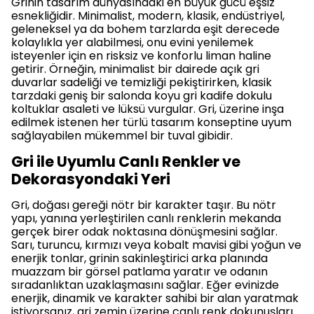
Grinin tasarım dünyasındaki en büyük gücü eşsiz
esnekliğidir. Minimalist, modern, klasik, endüstriyel,
geleneksel ya da bohem tarzlarda eşit derecede
kolaylıkla yer alabilmesi, onu evini yenilemek
isteyenler için en risksiz ve konforlu liman haline
getirir. Örneğin, minimalist bir dairede açık gri
duvarlar sadeliği ve temizliği pekiştirirken, klasik
tarzdaki geniş bir salonda koyu gri kadife dokulu
koltuklar asaleti ve lüksü vurgular. Gri, üzerine inşa
edilmek istenen her türlü tasarım konseptine uyum
sağlayabilen mükemmel bir tuval gibidir.
Gri ile Uyumlu Canlı Renkler ve
Dekorasyondaki Yeri
Gri, doğası gereği nötr bir karakter taşır. Bu nötr
yapı, yanına yerleştirilen canlı renklerin mekanda
gerçek birer odak noktasına dönüşmesini sağlar.
Sarı, turuncu, kırmızı veya kobalt mavisi gibi yoğun ve
enerjik tonlar, grinin sakinleştirici arka planında
muazzam bir görsel patlama yaratır ve odanın
sıradanlıktan uzaklaşmasını sağlar. Eğer evinizde
enerjik, dinamik ve karakter sahibi bir alan yaratmak
istiyorsanız, gri zemin üzerine canlı renk dokunuşları