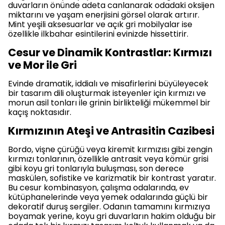
duvarların önünde adeta canlanarak odadaki oksijen
miktarını ve yaşam enerjisini görsel olarak artırır.
Mint yeşili aksesuarlar ve açık gri mobilyalar ise
özellikle ilkbahar esintilerini evinizde hissettirir.
Cesur ve Dinamik Kontrastlar: Kırmızı
ve Mor ile Gri
Evinde dramatik, iddialı ve misafirlerini büyüleyecek
bir tasarım dili oluşturmak isteyenler için kırmızı ve
morun asil tonları ile grinin birlikteliği mükemmel bir
kaçış noktasıdır.
Kırmızının Ateşi ve Antrasitin Cazibesi
Bordo, vişne çürüğü veya kiremit kırmızısı gibi zengin
kırmızı tonlarının, özellikle antrasit veya kömür grisi
gibi koyu gri tonlarıyla buluşması, son derece
maskülen, sofistike ve karizmatik bir kontrast yaratır.
Bu cesur kombinasyon, çalışma odalarında, ev
kütüphanelerinde veya yemek odalarında güçlü bir
dekoratif duruş sergiler. Odanın tamamını kırmızıya
boyamak yerine, koyu gri duvarların hakim olduğu bir