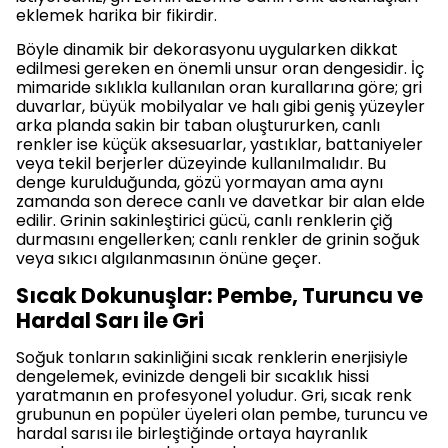
eklemek harika bir fikirdir.
Böyle dinamik bir dekorasyonu uygularken dikkat
edilmesi gereken en önemli unsur oran dengesidir. İç
mimaride sıklıkla kullanılan oran kurallarına göre; gri
duvarlar, büyük mobilyalar ve halı gibi geniş yüzeyler
arka planda sakin bir taban oluştururken, canlı
renkler ise küçük aksesuarlar, yastıklar, battaniyeler
veya tekil berjerler düzeyinde kullanılmalıdır. Bu
denge kurulduğunda, gözü yormayan ama aynı
zamanda son derece canlı ve davetkar bir alan elde
edilir. Grinin sakinleştirici gücü, canlı renklerin çiğ
durmasını engellerken; canlı renkler de grinin soğuk
veya sıkıcı algılanmasının önüne geçer.
Sıcak Dokunuşlar: Pembe, Turuncu ve
Hardal Sarı ile Gri
Soğuk tonların sakinliğini sıcak renklerin enerjisiyle
dengelemek, evinizde dengeli bir sıcaklık hissi
yaratmanın en profesyonel yoludur. Gri, sıcak renk
grubunun en popüler üyeleri olan pembe, turuncu ve
hardal sarısı ile birleştiğinde ortaya hayranlık