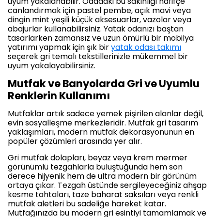
uyum yakalanabilir. Odadaki bu sakinliği hafifçe
canlandırmak için pastel pembe, açık mavi veya
dingin mint yeşili küçük aksesuarlar, vazolar veya
abajurlar kullanabilirsiniz. Yatak odanızı baştan
tasarlarken zamansız ve uzun ömürlü bir mobilya
yatırımı yapmak için şık bir
yatak odası takımı
seçerek gri temalı tekstillerinizle mükemmel bir
uyum yakalayabilirsiniz.
Mutfak ve Banyolarda Gri ve Uyumlu
Renklerin Kullanımı
Mutfaklar artık sadece yemek pişirilen alanlar değil,
evin sosyalleşme merkezleridir. Mutfak gri tasarım
yaklaşımları, modern mutfak dekorasyonunun en
popüler çözümleri arasında yer alır.
Gri mutfak dolapları, beyaz veya krem mermer
görünümlü tezgahlarla buluştuğunda hem son
derece hijyenik hem de ultra modern bir görünüm
ortaya çıkar. Tezgah üstünde sergileyeceğiniz ahşap
kesme tahtaları, taze baharat saksıları veya renkli
mutfak aletleri bu sadeliğe hareket katar.
Mutfağınızda bu modern gri esintiyi tamamlamak ve