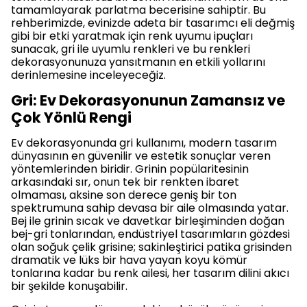
tamamlayarak parlatma becerisine sahiptir. Bu
rehberimizde, evinizde adeta bir tasarımcı eli değmiş
gibi bir etki yaratmak için renk uyumu ipuçları
sunacak, gri ile uyumlu renkleri ve bu renkleri
dekorasyonunuza yansıtmanın en etkili yollarını
derinlemesine inceleyeceğiz.
Gri: Ev Dekorasyonunun Zamansız ve
Çok Yönlü Rengi
Ev dekorasyonunda gri kullanımı, modern tasarım
dünyasının en güvenilir ve estetik sonuçlar veren
yöntemlerinden biridir. Grinin popülaritesinin
arkasındaki sır, onun tek bir renkten ibaret
olmaması, aksine son derece geniş bir ton
spektrumuna sahip devasa bir aile olmasında yatar.
Bej ile grinin sıcak ve davetkar birleşiminden doğan
bej-gri tonlarından, endüstriyel tasarımların gözdesi
olan soğuk çelik grisine; sakinleştirici patika grisinden
dramatik ve lüks bir hava yayan koyu kömür
tonlarına kadar bu renk ailesi, her tasarım dilini akıcı
bir şekilde konuşabilir.