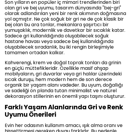
Son yılların en popüler iç mimari trendlerinden biri
olan gri ve bej uyumu, tasarım dünyasında "bej-gri"
olarak adlandırılan yeni bir renk akımının doğmasına
yol açmıştır. Ne çok soğuk bir gri ne de çok klasik bir
bej olan bu ara tonlar, mekanlara şaşırtıcı bir
yumuşaklık, modernlik ve davetkar bir sıcaklık katar.
Sadece gri kullanıldığında oluşabilecek soğuk
hastane havası veya sadece bej kullanıldığında
oluşabilecek sıradanlık, bu iki rengin birleşimiyle
tamamen ortadan kalkar.
Kahverengi, krem ve doğal toprak tonları da grinin
en güçlü müttefikleridir. Özellikle masif ahşap
mobilyaların, gri duvarlar veya gri halılar üzerindeki
sıcak duruşu, hem modern hem de son derece
organik bir yaşam alanı vadeder. Bu uyum, doğallığı
ve sadeliği ön planda tutan minimalist ve natürel
dekorasyon stillerinin en önemli yapı taşını oluşturur.
Farklı Yaşam Alanlarında Gri ve Renk
Uyumu Önerileri
Evin her odasının kullanım amacı, ışık alma oranı ve
hissettirmesi gereken duygu farklıdır. Bu nedenle