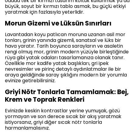
odada tek bir kırmızı tasarım koltuk kullanmak ya da
büyük, soyut bir kırmızı tablo asmak, bu güçlü etkiyi
yaratmak için fazlasıyla yeterlidir.
Morun Gizemi ve Lüksün Sınırları
Lavantadan koyu patlıcan moruna uzanan asil mor
tonları, grinin yanında gizemli, sanatsal ve lüks bir
hava yaratır. Tarih boyunca sarayların ve asaletin
rengi olmuş mor, grinin modern yüzüyle birleştiğinde
rüya gibi yatak odaları tasarlamanıza olanak tanır.
Özellikle mor kadife yatak başlıkları, gri ipek
nevresimler ve pirinç detaylı aydınlatmalar ile bir
araya geldiğinde saray şıklığını modern bir yorumla
evinize getirebilirsiniz.
Griyi Nötr Tonlarla Tamamlamak: Bej,
Krem ve Toprak Renkleri
Evinizde keskin kontrastlar yerine yumuşak, gözü
yormayan ve son derece sıcak bir akış yaratmak
istiyorsanız, griyi diğer sıcak nötr tonlarla
harmanlamalısınız.