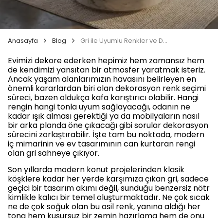
Anasayfa
Blog
Gri ile Uyumlu Renkler ve Dekorasyon Önerileri
Evimizi dekore ederken hepimiz hem zamansız hem
de kendimizi yansıtan bir atmosfer yaratmak isteriz.
Ancak yaşam alanlarımızın havasını belirleyen en
önemli kararlardan biri olan dekorasyon renk seçimi
süreci, bazen oldukça kafa karıştırıcı olabilir. Hangi
rengin hangi tonla uyum sağlayacağı, odanın ne
kadar ışık alması gerektiği ya da mobilyaların nasıl
bir arka planda öne çıkacağı gibi sorular dekorasyon
sürecini zorlaştırabilir. İşte tam bu noktada, modern
iç mimarinin ve ev tasarımının can kurtaran rengi
olan gri sahneye çıkıyor.
Son yıllarda modern konut projelerinden klasik
köşklere kadar her yerde karşımıza çıkan gri, sadece
geçici bir tasarım akımı değil, sunduğu benzersiz nötr
kimlikle kalıcı bir temel oluşturmaktadır. Ne çok sıcak
ne de çok soğuk olan bu asil renk, yanına aldığı her
tona hem kusursuz bir zemin hazırlama hem de onu