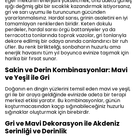
Eğer mekanın enerjisini yükseltmek, ona adeta güneş
ışığı değmiş gibi bir sıcaklık kazandırmak istiyorsanız,
gri ve sarı uyumu ile turuncunun gücünden
yararlanmalısınız. Hardal sarısı, grinin asaletini en iyi
tamamlayan renklerden biridir. Keten dokulu
perdeler, hardal sarısı örgü battaniyeler ya da
terracotta tonlarında toprak vazolar, gri tonlarıyla
dekore edilmiş bir odaya anında canlandırıcı bir ruh
üfler. Bu renk birlikteliği, sonbaharın huzurlu ama
enerjik havasını tüm yıl boyunca evinize taşımak için
harika bir fırsat sunar.
Sakin ve Derin Kombinasyonlar: Mavi
ve Yeşil ile Gri
Doğanın en dingin yüzlerini temsil eden mavi ve yeşil,
gri ile bir araya geldiğinde evinizde adeta bir terapi
merkezi etkisi yaratır. Bu kombinasyonlar, günün
koşturmacasından kaçıp sığınabileceğiniz huzurlu
sığınaklar oluşturmak için birebirdir.
Gri ve Mavi Dekorasyon ile Akdeniz
Serinliği ve Derinlik