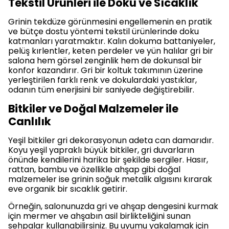
Tekstil Ürünleri ile Doku ve Sıcaklık
Grinin tekdüze görünmesini engellemenin en pratik
ve bütçe dostu yöntemi tekstil ürünlerinde doku
katmanları yaratmaktır. Kalın dokuma battaniyeler,
pelüş kırlentler, keten perdeler ve yün halılar gri bir
salona hem görsel zenginlik hem de dokunsal bir
konfor kazandırır. Gri bir koltuk takımının üzerine
yerleştirilen farklı renk ve dokulardaki yastıklar,
odanın tüm enerjisini bir saniyede değiştirebilir.
Bitkiler ve Doğal Malzemeler ile
Canlılık
Yeşil bitkiler gri dekorasyonun adeta can damarıdır.
Koyu yeşil yapraklı büyük bitkiler, gri duvarların
önünde kendilerini harika bir şekilde sergiler. Hasır,
rattan, bambu ve özellikle ahşap gibi doğal
malzemeler ise grinin soğuk metalik algısını kırarak
eve organik bir sıcaklık getirir.
Örneğin, salonunuzda gri ve ahşap dengesini kurmak
için mermer ve ahşabın asil birlikteliğini sunan
sehpalar kullanabilirsiniz. Bu uyumu yakalamak için